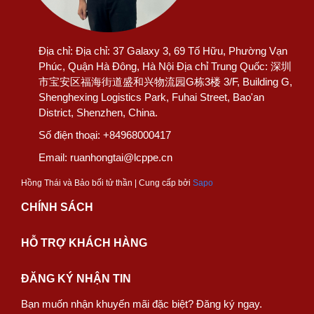
Địa chỉ:
Địa chỉ: 37 Galaxy 3, 69 Tố Hữu, Phường Vạn
Phúc, Quận Hà Đông, Hà Nội Địa chỉ Trung Quốc: 深圳
市宝安区福海街道盛和兴物流园G栋3楼 3/F, Building G,
Shenghexing Logistics Park, Fuhai Street, Bao'an
District, Shenzhen, China.
Số điện thoại:
+84968000417
Email:
ruanhongtai@lcppe.cn
Hồng Thái và Bảo bối tử thần | Cung cấp bởi
Sapo
CHÍNH SÁCH
HỖ TRỢ KHÁCH HÀNG
ĐĂNG KÝ NHẬN TIN
Bạn muốn nhận khuyến mãi đặc biệt? Đăng ký ngay.