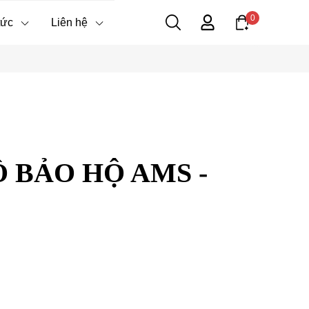
0
tức
Liên hệ
 BẢO HỘ AMS -