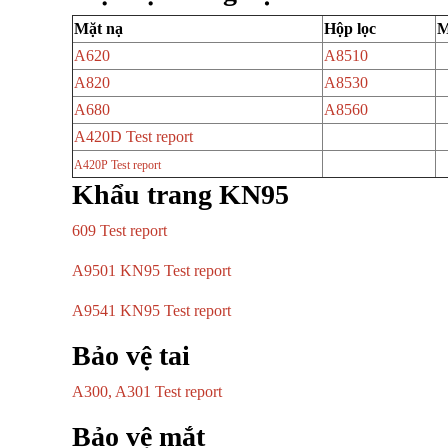
Mặt nạ
Hộp lọc
M
A620
A8510
A820
A8530
A680
A8560
A420D Test report
A420P Test report
Khẩu trang KN95
609 Test report
A9501 KN95 Test report
A9541 KN95 Test report
Bảo vệ tai
A300, A301 Test report
Bảo vệ mắt