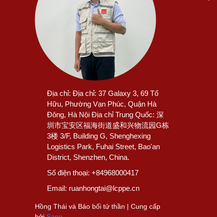
Địa chỉ:
Địa chỉ: 37 Galaxy 3, 69 Tố
Hữu, Phường Vạn Phúc, Quận Hà
Đông, Hà Nội Địa chỉ Trung Quốc: 深
圳市宝安区福海街道盛和兴物流园G栋
3楼 3/F, Building G, Shenghexing
Logistics Park, Fuhai Street, Bao'an
District, Shenzhen, China.
Số điện thoại:
+84968000417
Email:
ruanhongtai@lcppe.cn
Hồng Thái và Bảo bối tử thần | Cung cấp
bởi
Sapo