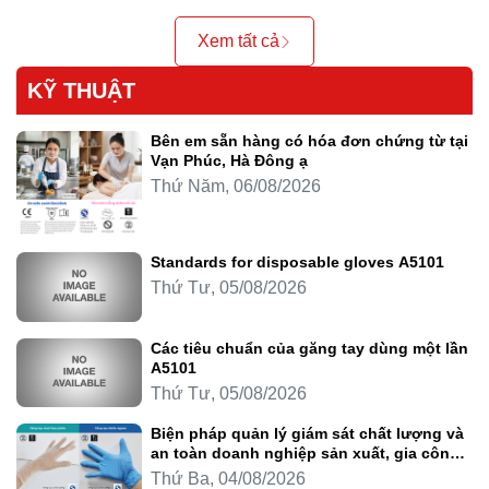
Xem tất cả
KỸ THUẬT
Bên em sẵn hàng có hóa đơn chứng từ tại
Vạn Phúc, Hà Đông ạ
Thứ Năm, 06/08/2026
Standards for disposable gloves A5101
Thứ Tư, 05/08/2026
Các tiêu chuẩn của găng tay dùng một lần
A5101
Thứ Tư, 05/08/2026
Biện pháp quản lý giám sát chất lượng và
an toàn doanh nghiệp sản xuất, gia công
thực phẩm
Thứ Ba, 04/08/2026