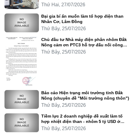
Thứ Hai, 27/07/2026
Đại gia bí ẩn muốn làm tổ hợp điện than
Nhân Cơ, Lâm Đồng
Thứ Bảy, 25/07/2026
Chủ đầu tư Nhà máy điện phân nhôm Đắk
Nông cảm ơn PTC3 hỗ trợ đấu nối công
trình
Thứ Bảy, 25/07/2026
Báo cáo Hiện trạng môi trường tỉnh Đắk
Nông (chuyên đề "Môi trường nông thôn")
Thứ Bảy, 25/07/2026
Tiềm lực 2 doanh nghiệp đề xuất làm tổ
hợp nhiệt điện than - nhôm 5 tỷ USD ở
Lâm Đồng
Thứ Bảy, 25/07/2026