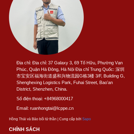
Địa chỉ:
Địa chỉ: 37 Galaxy 3, 69 Tố Hữu, Phường Vạn
Phúc, Quận Hà Đông, Hà Nội Địa chỉ Trung Quốc: 深圳
市宝安区福海街道盛和兴物流园G栋3楼 3/F, Building G,
Shenghexing Logistics Park, Fuhai Street, Bao'an
District, Shenzhen, China.
Số điện thoại:
+84968000417
Email:
ruanhongtai@lcppe.cn
Hồng Thái và Bảo bối tử thần | Cung cấp bởi
Sapo
CHÍNH SÁCH