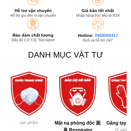
Hỗ trợ vận chuyển
Giá bán tốt nhất
Hỗ trợ gọi đơn vị vận chuyển
Nhập hàng trực tiếp từ NSX
Bảo đảm chất lượng
Hotline:
0968000417
Đầy đủ CO, CQ, Test report
Dịch vụ hỗ trợ 24/7
DANH MỤC VẬT TƯ
sản phẩm
Mặt nạ phòng độc 面
Găng tay h
11 sản 
具 Respirator