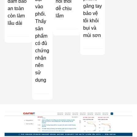
đảm bảo
hôi thối
găng tay
vào
an toàn
dễ chịu
bảo vệ
phổi.
còn làm
lắm
tôi khỏi
Thấy
lâu dài
bụi và
sản
mùi sơn
phẩm
có đủ
chứng
nhận
nên
sử
dụng