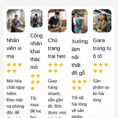
Công
Nhân
Chủ
Gara
Xưởng
nhân
viên xi
trang
trùng tu
làm
khai
mạ
trại heo
ô tô
nội
thác
thất
mỏ
đồ gỗ
Mùi hóa
Giao
Sản
chất nguy
hàng
phẩm uy
hiểm.
nhanh,
tín hài
Tôi rất
Tôi
Đeo mặt
sẵn gần
lòng
hài lòng
mua
nạ phòng
tôi. Bớt
về sản
để lọc
độc để
được mùi
phẩm,
bụi