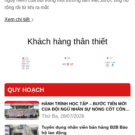
nguy hiểm của bụi trong môi trường làm việc,được ủng hộ
rộng rãi từ khi ra mắt
Xem chi tiết
Khách hàng thân thiết
QUY HOẠCH
HÀNH TRÌNH HỌC TẬP – BƯỚC TIẾN MỚI
CỦA ĐỘI NGŨ NHÂN SỰ NÒNG CỐT CÔNG
TY LUYỆN KIM TRẦN HỒNG QUÂN
Thứ Ba, 28/07/2026
Tuyển dụng nhân viên bán hàng B2B Bảo
hộ lao động