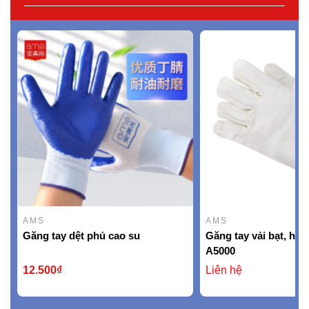
AMS
AMS
Găng tay dệt phủ cao su
Găng tay vải bạt, hi
A5000
12.500₫
Liên hệ