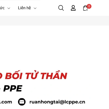
0
tức
Liên hệ