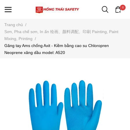
0
Trang chủ
/
Sơn, Pha chế sơn, In ấn 绘画、颜料调配、印刷 Painting, Paint
Mixing, Printing
/
Găng tay Ams chống Axit - Kiềm bằng cao su Chloropren
Neoprene xăng dầu model: A520