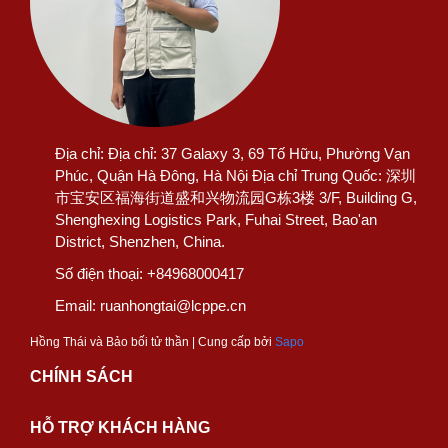
Găng tay Neoprene AMS 520 là sự lựa chọn tin cậy trong c
Nhà máy sản xuất, pha chế và vận chuyển hóa chất.
Công nghiệp lọc hóa dầu, mạ điện, sản xuất sơn và c
Xử lý chất thải công nghiệp và vệ sinh nhà xưởng nặ
Địa chỉ:
Địa chỉ: 37 Galaxy 3, 69 Tố Hữu, Phường Vạn
Phúc, Quận Hà Đông, Hà Nội Địa chỉ Trung Quốc: 深圳
Xưởng cơ khí, bảo dưỡng và sửa chữa máy móc thiết 
市宝安区福海街道盛和兴物流园G栋3楼 3/F, Building G,
Shenghexing Logistics Park, Fuhai Street, Bao'an
District, Shenzhen, China.
Số điện thoại:
+84968000417
Email:
ruanhongtai@lcppe.cn
Hồng Thái và Bảo bối tử thần | Cung cấp bởi
Sapo
CHÍNH SÁCH
HỖ TRỢ KHÁCH HÀNG