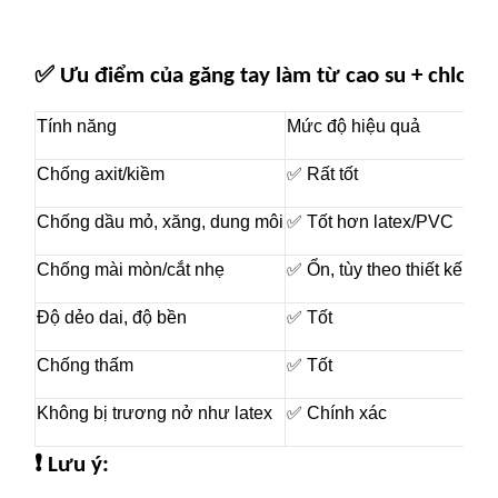
✅
Ưu điểm của găng tay làm từ cao su + chloro
Tính năng
Mức độ hiệu quả
Chống axit/kiềm
✅ Rất tốt
Chống dầu mỏ, xăng, dung môi
✅ Tốt hơn latex/PVC
Chống mài mòn/cắt nhẹ
✅ Ổn, tùy theo thiết kế
Độ dẻo dai, độ bền
✅ Tốt
Chống thấm
✅ Tốt
Không bị trương nở như latex
✅ Chính xác
❗
Lưu ý: