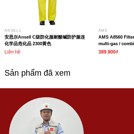
tiếp xúc kéo dài với dầu mỡ hoặc chịu lực kéo giãn li
3. Tối ưu hóa độ linh hoạt và c
Độ đàn hồi và ôm sát:
Mang lại sự linh hoạt cao cho
ANSELL
AMS
cầm nắm dụng cụ, điều khiển máy móc hoặc thực hiện 
安思尔Ansell C级防化服耐酸碱防护服连
AMS A8560 Filter 
化学品危化品 2300黄色
multi-gas / combi
Bề mặt chống trượt:
Lòng bàn tay được xử lý tạo n
vapors, acid gas
Liên hệ
389.900₫
bám dính, đảm bảo cầm chắc chắn các vật dụng ngay 
hoặc hóa chất lỏng.
Sản phẩm đã xem
4. Độ bền bỉ và thoải mái khi sử 
Chống lão hóa và thời tiết:
Chất liệu Neoprene có kh
cực tím (UV), ozone và sự thay đổi nhiệt độ, hạn chế t
thời gian.
Thoải mái cho da tay:
Thiết kế bên trong giúp hạn c
người lao động yên tâm đeo liên tục trong suốt ca làm
Ứng dụng phổ biến