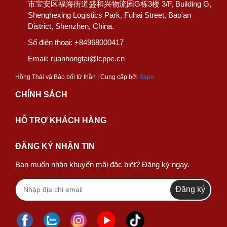
市宝安区福海街道盛和兴物流园G栋3楼 3/F, Building G,
Shenghexing Logistics Park, Fuhai Street, Bao'an
District, Shenzhen, China.
Số điện thoại:
+84968000417
Email:
ruanhongtai@lcppe.cn
Hồng Thái và Bảo bối tử thần | Cung cấp bởi
Sapo
CHÍNH SÁCH
HỖ TRỢ KHÁCH HÀNG
ĐĂNG KÝ NHẬN TIN
Bạn muốn nhận khuyến mãi đặc biệt? Đăng ký ngay.
Đăng ký