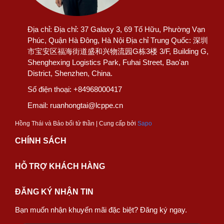
Địa chỉ:
Địa chỉ: 37 Galaxy 3, 69 Tố Hữu, Phường Vạn
Phúc, Quận Hà Đông, Hà Nội Địa chỉ Trung Quốc: 深圳
市宝安区福海街道盛和兴物流园G栋3楼 3/F, Building G,
Shenghexing Logistics Park, Fuhai Street, Bao'an
District, Shenzhen, China.
Số điện thoại:
+84968000417
Email:
ruanhongtai@lcppe.cn
Hồng Thái và Bảo bối tử thần | Cung cấp bởi
Sapo
CHÍNH SÁCH
HỖ TRỢ KHÁCH HÀNG
ĐĂNG KÝ NHẬN TIN
Bạn muốn nhận khuyến mãi đặc biệt? Đăng ký ngay.