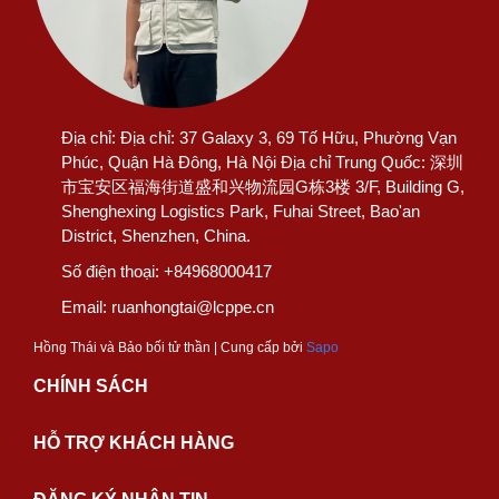
Địa chỉ:
Địa chỉ: 37 Galaxy 3, 69 Tố Hữu, Phường Vạn
Phúc, Quận Hà Đông, Hà Nội Địa chỉ Trung Quốc: 深圳
市宝安区福海街道盛和兴物流园G栋3楼 3/F, Building G,
Shenghexing Logistics Park, Fuhai Street, Bao'an
District, Shenzhen, China.
Số điện thoại:
+84968000417
Email:
ruanhongtai@lcppe.cn
Hồng Thái và Bảo bối tử thần | Cung cấp bởi
Sapo
CHÍNH SÁCH
HỖ TRỢ KHÁCH HÀNG