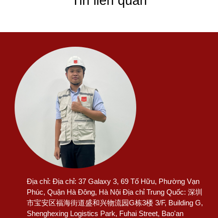
Tin liên quan
Địa chỉ:
Địa chỉ: 37 Galaxy 3, 69 Tố Hữu, Phường Vạn
Phúc, Quận Hà Đông, Hà Nội Địa chỉ Trung Quốc: 深圳
市宝安区福海街道盛和兴物流园G栋3楼 3/F, Building G,
Shenghexing Logistics Park, Fuhai Street, Bao'an