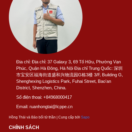
Địa chỉ:
Địa chỉ: 37 Galaxy 3, 69 Tố Hữu, Phường Vạn
Phúc, Quận Hà Đông, Hà Nội Địa chỉ Trung Quốc: 深圳
市宝安区福海街道盛和兴物流园G栋3楼 3/F, Building G,
Shenghexing Logistics Park, Fuhai Street, Bao'an
District, Shenzhen, China.
Số điện thoại:
+84968000417
Email:
ruanhongtai@lcppe.cn
Hồng Thái và Bảo bối tử thần | Cung cấp bởi
Sapo
CHÍNH SÁCH