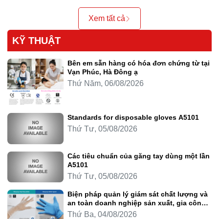
Xem tất cả
KỸ THUẬT
Bên em sẵn hàng có hóa đơn chứng từ tại
Vạn Phúc, Hà Đông ạ
Thứ Năm, 06/08/2026
Standards for disposable gloves A5101
Thứ Tư, 05/08/2026
Các tiêu chuẩn của găng tay dùng một lần
A5101
Thứ Tư, 05/08/2026
Biện pháp quản lý giám sát chất lượng và
an toàn doanh nghiệp sản xuất, gia công
thực phẩm
Thứ Ba, 04/08/2026