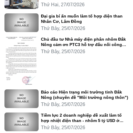
Thứ Hai, 27/07/2026
Đại gia bí ẩn muốn làm tổ hợp điện than
Nhân Cơ, Lâm Đồng
Thứ Bảy, 25/07/2026
Chủ đầu tư Nhà máy điện phân nhôm Đắk
Nông cảm ơn PTC3 hỗ trợ đấu nối công
trình
Thứ Bảy, 25/07/2026
Báo cáo Hiện trạng môi trường tỉnh Đắk
Nông (chuyên đề "Môi trường nông thôn")
Thứ Bảy, 25/07/2026
Tiềm lực 2 doanh nghiệp đề xuất làm tổ
hợp nhiệt điện than - nhôm 5 tỷ USD ở
Lâm Đồng
Thứ Bảy, 25/07/2026