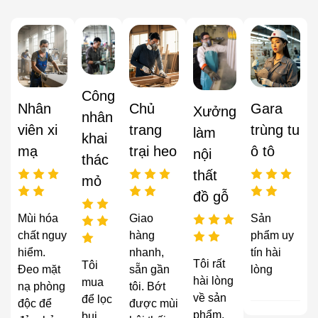
Công
Nhân
Chủ
Gara
Xưởng
nhân
viên xi
trang
trùng tu
làm
khai
mạ
trại heo
ô tô
nội
thác
thất
mỏ
đồ gỗ
Mùi hóa
Giao
Sản
chất nguy
hàng
phẩm uy
hiểm.
nhanh,
tín hài
Tôi rất
Tôi
Đeo mặt
sẵn gần
lòng
hài lòng
mua
nạ phòng
tôi. Bớt
về sản
để lọc
độc để
được mùi
phẩm,
bụi