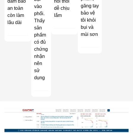
đảm bảo
hôi thối
găng tay
vào
an toàn
dễ chịu
bảo vệ
phổi.
còn làm
lắm
tôi khỏi
Thấy
lâu dài
bụi và
sản
mùi sơn
phẩm
có đủ
chứng
nhận
nên
sử
dụng