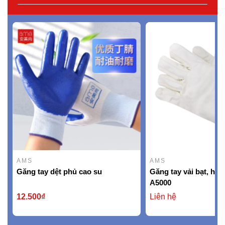
AMS
AMS
Găng tay dệt phủ cao su
Găng tay vải bạt, hi
A5000
12.500₫
Liên hệ