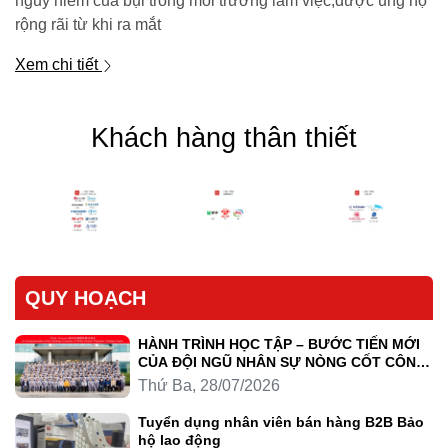
nguy hiểm của bụi trong môi trường làm việc,được ủng hộ
rộng rãi từ khi ra mắt
Xem chi tiết
Khách hàng thân thiết
QUY HOẠCH
HÀNH TRÌNH HỌC TẬP – BƯỚC TIẾN MỚI
CỦA ĐỘI NGŨ NHÂN SỰ NÒNG CỐT CÔNG
TY LUYỆN KIM TRẦN HỒNG QUÂN
Thứ Ba, 28/07/2026
Tuyển dụng nhân viên bán hàng B2B Bảo
hộ lao động