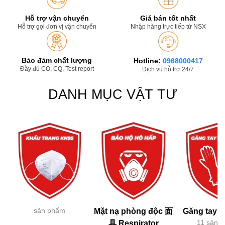
Hỗ trợ vận chuyển
Giá bán tốt nhất
Hỗ trợ gọi đơn vị vận chuyển
Nhập hàng trực tiếp từ NSX
Bảo đảm chất lượng
Hotline:
0968000417
Đầy đủ CO, CQ, Test report
Dịch vụ hỗ trợ 24/7
DANH MỤC VẬT TƯ
sản phẩm
Mặt nạ phòng độc 面
Găng tay h
11 sản 
具 Respirator