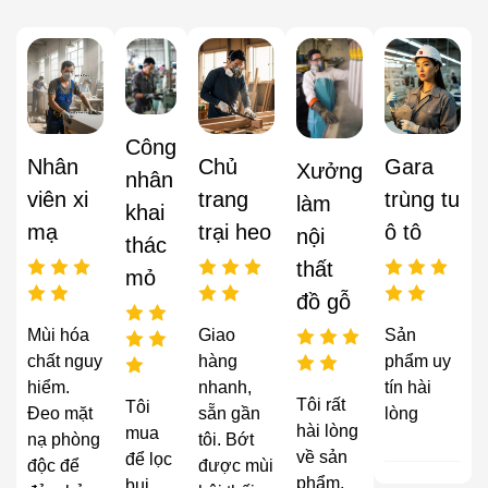
Công
Nhân
Chủ
Gara
Xưởng
nhân
viên xi
trang
trùng tu
làm
khai
mạ
trại heo
ô tô
nội
thác
thất
mỏ
đồ gỗ
Mùi hóa
Giao
Sản
chất nguy
hàng
phẩm uy
hiểm.
nhanh,
tín hài
Tôi rất
Tôi
Đeo mặt
sẵn gần
lòng
hài lòng
mua
nạ phòng
tôi. Bớt
về sản
để lọc
độc để
được mùi
phẩm,
bụi