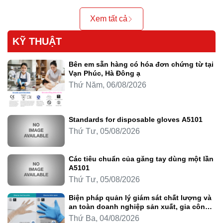
Xem tất cả
KỸ THUẬT
Bên em sẵn hàng có hóa đơn chứng từ tại
Vạn Phúc, Hà Đông ạ
Thứ Năm, 06/08/2026
Standards for disposable gloves A5101
Thứ Tư, 05/08/2026
Các tiêu chuẩn của găng tay dùng một lần
A5101
Thứ Tư, 05/08/2026
Biện pháp quản lý giám sát chất lượng và
an toàn doanh nghiệp sản xuất, gia công
thực phẩm
Thứ Ba, 04/08/2026