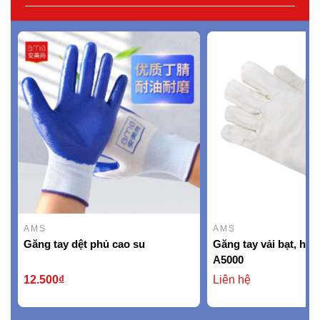
AMS
AMS
Găng tay dệt phủ cao su
Găng tay vải bạt, hi
A5000
12.500₫
Liên hệ