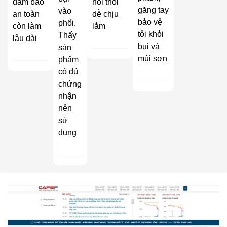
đảm bảo
hôi thối
găng tay
vào
an toàn
dễ chịu
bảo vệ
phổi.
còn làm
lắm
tôi khỏi
Thấy
lâu dài
bụi và
sản
mùi sơn
phẩm
có đủ
chứng
nhận
nên
sử
dụng