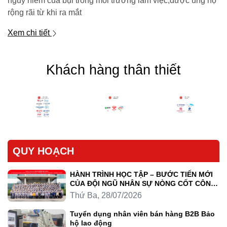
nguy hiểm của bụi trong môi trường làm việc,được ủng hộ
rộng rãi từ khi ra mắt
Xem chi tiết
Khách hàng thân thiết
QUY HOẠCH
HÀNH TRÌNH HỌC TẬP – BƯỚC TIẾN MỚI
CỦA ĐỘI NGŨ NHÂN SỰ NÒNG CỐT CÔNG
TY LUYỆN KIM TRẦN HỒNG QUÂN
Thứ Ba, 28/07/2026
Tuyển dụng nhân viên bán hàng B2B Bảo
hộ lao động