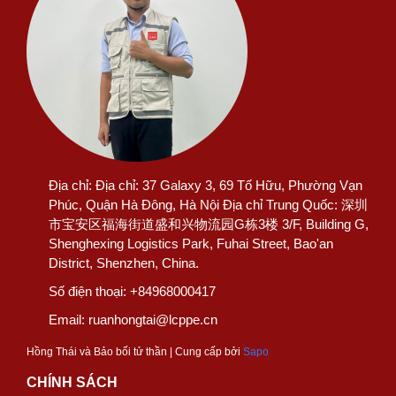
Địa chỉ:
Địa chỉ: 37 Galaxy 3, 69 Tố Hữu, Phường Vạn
Phúc, Quận Hà Đông, Hà Nội Địa chỉ Trung Quốc: 深圳
市宝安区福海街道盛和兴物流园G栋3楼 3/F, Building G,
Shenghexing Logistics Park, Fuhai Street, Bao'an
District, Shenzhen, China.
Số điện thoại:
+84968000417
Email:
ruanhongtai@lcppe.cn
Hồng Thái và Bảo bối tử thần | Cung cấp bởi
Sapo
CHÍNH SÁCH