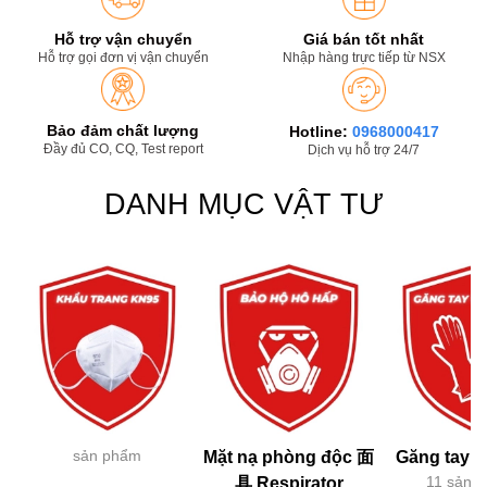
Hỗ trợ vận chuyển
Giá bán tốt nhất
Hỗ trợ gọi đơn vị vận chuyển
Nhập hàng trực tiếp từ NSX
Bảo đảm chất lượng
Hotline:
0968000417
Đầy đủ CO, CQ, Test report
Dịch vụ hỗ trợ 24/7
DANH MỤC VẬT TƯ
sản phẩm
Mặt nạ phòng độc 面
Găng tay h
11 sản 
具 Respirator