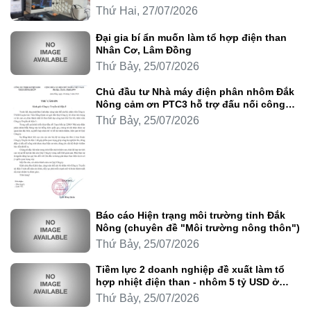
Thứ Hai, 27/07/2026
Đại gia bí ẩn muốn làm tổ hợp điện than
Nhân Cơ, Lâm Đồng
Thứ Bảy, 25/07/2026
Chủ đầu tư Nhà máy điện phân nhôm Đắk
Nông cảm ơn PTC3 hỗ trợ đấu nối công
trình
Thứ Bảy, 25/07/2026
Báo cáo Hiện trạng môi trường tỉnh Đắk
Nông (chuyên đề "Môi trường nông thôn")
Thứ Bảy, 25/07/2026
Tiềm lực 2 doanh nghiệp đề xuất làm tổ
hợp nhiệt điện than - nhôm 5 tỷ USD ở
Lâm Đồng
Thứ Bảy, 25/07/2026