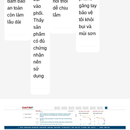
đảm bảo
hôi thối
găng tay
vào
an toàn
dễ chịu
bảo vệ
phổi.
còn làm
lắm
tôi khỏi
Thấy
lâu dài
bụi và
sản
mùi sơn
phẩm
có đủ
chứng
nhận
nên
sử
dụng