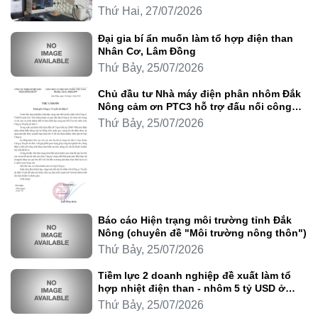
Thứ Hai, 27/07/2026
Đại gia bí ẩn muốn làm tổ hợp điện than
Nhân Cơ, Lâm Đồng
Thứ Bảy, 25/07/2026
Chủ đầu tư Nhà máy điện phân nhôm Đắk
Nông cảm ơn PTC3 hỗ trợ đấu nối công
trình
Thứ Bảy, 25/07/2026
Báo cáo Hiện trạng môi trường tỉnh Đắk
Nông (chuyên đề "Môi trường nông thôn")
Thứ Bảy, 25/07/2026
Tiềm lực 2 doanh nghiệp đề xuất làm tổ
hợp nhiệt điện than - nhôm 5 tỷ USD ở
Lâm Đồng
Thứ Bảy, 25/07/2026