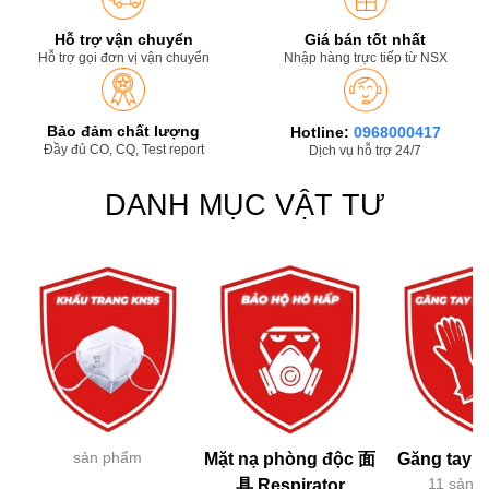
Hỗ trợ vận chuyển
Giá bán tốt nhất
Hỗ trợ gọi đơn vị vận chuyển
Nhập hàng trực tiếp từ NSX
Bảo đảm chất lượng
Hotline:
0968000417
Đầy đủ CO, CQ, Test report
Dịch vụ hỗ trợ 24/7
DANH MỤC VẬT TƯ
sản phẩm
Mặt nạ phòng độc 面
Găng tay h
11 sản 
具 Respirator