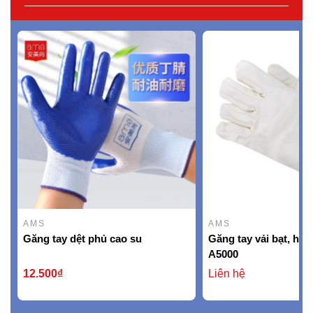
AMS
AMS
Găng tay dệt phủ cao su
Găng tay vải bạt, hi
A5000
12.500₫
Liên hệ