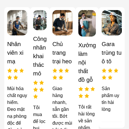
Công
Nhân
Chủ
Gara
Xưởng
nhân
viên xi
trang
trùng tu
làm
khai
mạ
trại heo
ô tô
nội
thác
thất
mỏ
đồ gỗ
Mùi hóa
Giao
Sản
chất nguy
hàng
phẩm uy
hiểm.
nhanh,
tín hài
Tôi rất
Tôi
Đeo mặt
sẵn gần
lòng
hài lòng
mua
nạ phòng
tôi. Bớt
về sản
để lọc
độc để
được mùi
phẩm,
bụi