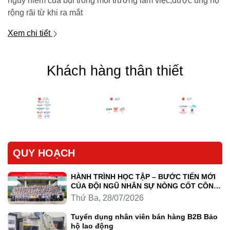
nguy hiểm của bụi trong môi trường làm việc,được ủng hộ
rộng rãi từ khi ra mắt
Xem chi tiết
Khách hàng thân thiết
QUY HOẠCH
HÀNH TRÌNH HỌC TẬP – BƯỚC TIẾN MỚI
CỦA ĐỘI NGŨ NHÂN SỰ NÒNG CỐT CÔNG
TY LUYỆN KIM TRẦN HỒNG QUÂN
Thứ Ba, 28/07/2026
Tuyển dụng nhân viên bán hàng B2B Bảo
hộ lao động