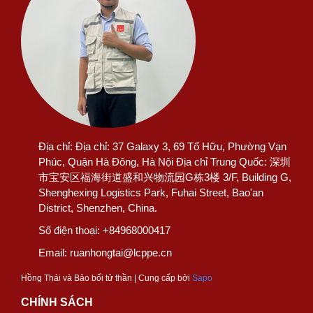
Địa chỉ:
Địa chỉ: 37 Galaxy 3, 69 Tố Hữu, Phường Vạn
Phúc, Quận Hà Đông, Hà Nội Địa chỉ Trung Quốc: 深圳
市宝安区福海街道盛和兴物流园G栋3楼 3/F, Building G,
Shenghexing Logistics Park, Fuhai Street, Bao'an
District, Shenzhen, China.
Số điện thoại:
+84968000417
Email:
ruanhongtai@lcppe.cn
Hồng Thái và Bảo bối tử thần | Cung cấp bởi
Sapo
CHÍNH SÁCH