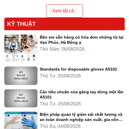
Xem tất cả
KỸ THUẬT
Bên em sẵn hàng có hóa đơn chứng từ tại
Vạn Phúc, Hà Đông ạ
Thứ Năm, 06/08/2026
Standards for disposable gloves A5101
Thứ Tư, 05/08/2026
Các tiêu chuẩn của găng tay dùng một lần
A5101
Thứ Tư, 05/08/2026
Biện pháp quản lý giám sát chất lượng và
an toàn doanh nghiệp sản xuất, gia công
thực phẩm
Thứ Ba, 04/08/2026