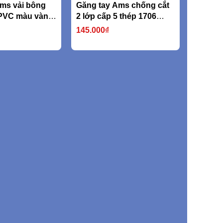
ms vải bông
Găng tay Ams chống cắt
PVC màu vàng
2 lớp cấp 5 thép 1706
750D (nặng
316L
145.000₫