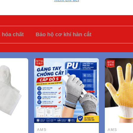
c hóa chất
Bảo hộ cơ khí hàn cắt
AMS
AMS