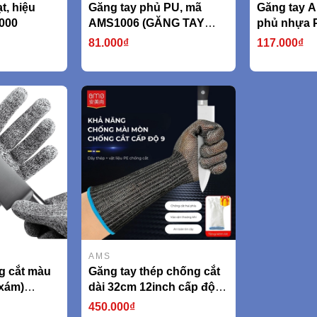
t, hiệu
Găng tay phủ PU, mã
Găng tay A
000
AMS1006 (GĂNG TAY
phủ nhựa 
CHỐNG CẮT CẤP ĐỘ 5
kiểu hạt A
81.000₫
117.000₫
tiêu chuẩn EN338 An toàn
750g/cặp)
khi làm việc, lao động,
thao tác chuẩn xác
AMS1006)
AMS
g cắt màu
Găng tay thép chống cắt
 xám)
dài 32cm 12inch cấp độ 5
 388
model AMS532F (AMS,
450.000₫