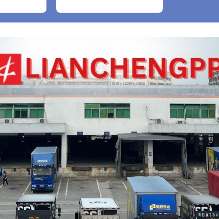
bao gồm cả găng tay
nylon trắng, 1 cái)