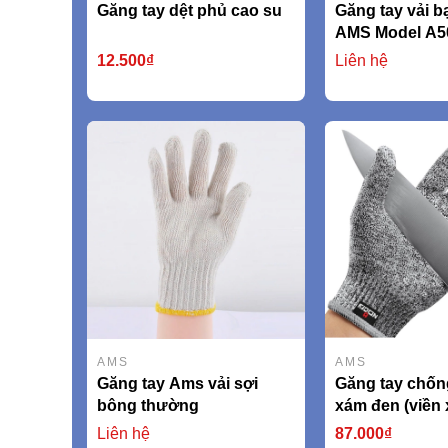
Găng tay dệt phủ cao su
Găng tay vải bạ
AMS Model A5
12.500₫
Liên hệ
AMS
AMS
Găng tay Ams vải sợi
Găng tay chốn
bông thường
xám đen (viền
AMSCR379 EN
Liên hệ
87.000₫