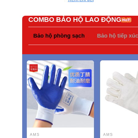
COMBO BẢO HỘ LAO ĐỘNG
Bảo hộ phòng sạch
Bảo hộ tiếp xú
AMS
AMS