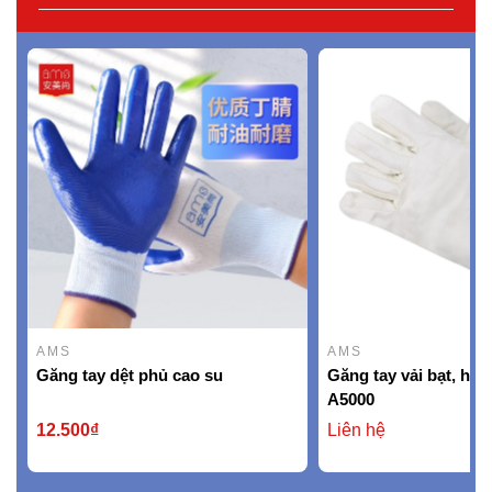
AMS
AMS
Găng tay dệt phủ cao su
Găng tay vải bạt, hi
A5000
12.500₫
Liên hệ