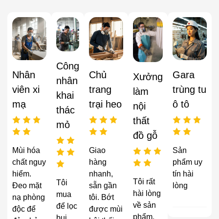
Công
Nhân
Chủ
Gara
Xưởng
nhân
viên xi
trang
trùng tu
làm
khai
mạ
trại heo
ô tô
nội
thác
thất
mỏ
đồ gỗ
Mùi hóa
Giao
Sản
chất nguy
hàng
phẩm uy
hiểm.
nhanh,
tín hài
Tôi rất
Tôi
Đeo mặt
sẵn gần
lòng
hài lòng
mua
nạ phòng
tôi. Bớt
về sản
để lọc
độc để
được mùi
phẩm,
bụi