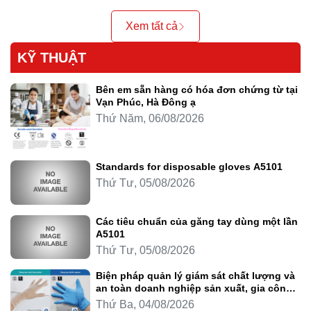
Xem tất cả
KỸ THUẬT
Bên em sẵn hàng có hóa đơn chứng từ tại
Vạn Phúc, Hà Đông ạ
Thứ Năm, 06/08/2026
Standards for disposable gloves A5101
Thứ Tư, 05/08/2026
Các tiêu chuẩn của găng tay dùng một lần
A5101
Thứ Tư, 05/08/2026
Biện pháp quản lý giám sát chất lượng và
an toàn doanh nghiệp sản xuất, gia công
thực phẩm
Thứ Ba, 04/08/2026