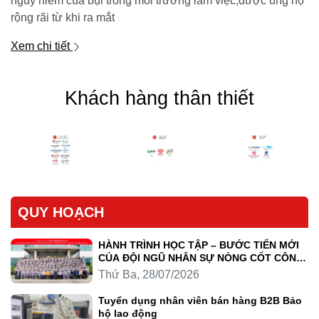
nguy hiểm của bụi trong môi trường làm việc,được ủng hộ
rộng rãi từ khi ra mắt
Xem chi tiết
Khách hàng thân thiết
QUY HOẠCH
HÀNH TRÌNH HỌC TẬP – BƯỚC TIẾN MỚI
CỦA ĐỘI NGŨ NHÂN SỰ NÒNG CỐT CÔNG
TY LUYỆN KIM TRẦN HỒNG QUÂN
Thứ Ba, 28/07/2026
Tuyển dụng nhân viên bán hàng B2B Bảo
hộ lao động