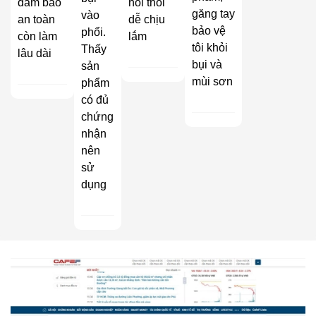
đảm bảo
hôi thối
găng tay
vào
an toàn
dễ chịu
bảo vệ
phổi.
còn làm
lắm
tôi khỏi
Thấy
lâu dài
bụi và
sản
mùi sơn
phẩm
có đủ
chứng
nhận
nên
sử
dụng