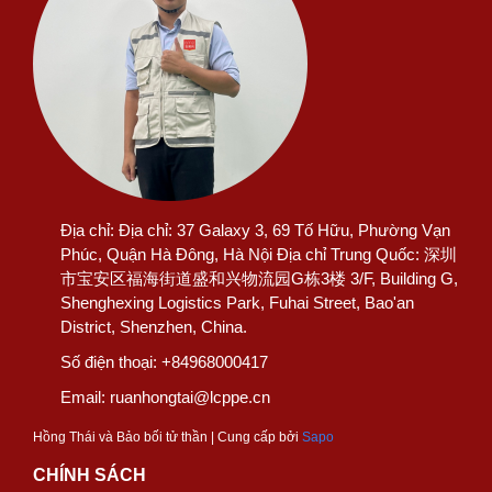
Địa chỉ:
Địa chỉ: 37 Galaxy 3, 69 Tố Hữu, Phường Vạn
Phúc, Quận Hà Đông, Hà Nội Địa chỉ Trung Quốc: 深圳
市宝安区福海街道盛和兴物流园G栋3楼 3/F, Building G,
Shenghexing Logistics Park, Fuhai Street, Bao'an
District, Shenzhen, China.
Số điện thoại:
+84968000417
Email:
ruanhongtai@lcppe.cn
Hồng Thái và Bảo bối tử thần | Cung cấp bởi
Sapo
CHÍNH SÁCH