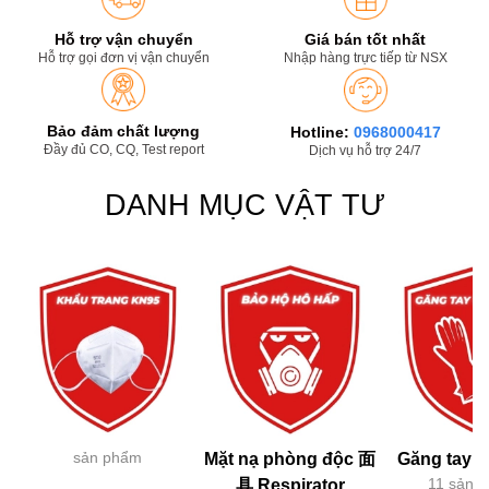
Hỗ trợ vận chuyển
Giá bán tốt nhất
Hỗ trợ gọi đơn vị vận chuyển
Nhập hàng trực tiếp từ NSX
Bảo đảm chất lượng
Hotline:
0968000417
Đầy đủ CO, CQ, Test report
Dịch vụ hỗ trợ 24/7
DANH MỤC VẬT TƯ
sản phẩm
Mặt nạ phòng độc 面
Găng tay h
11 sản 
具 Respirator