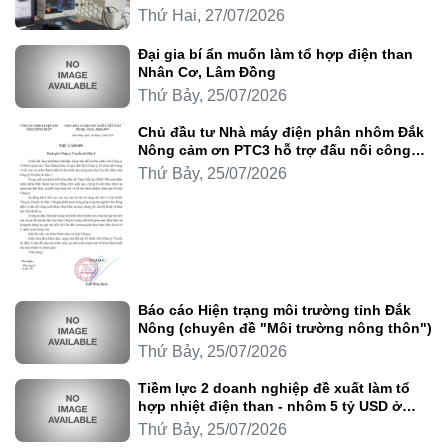
Thứ Hai, 27/07/2026
Đại gia bí ẩn muốn làm tổ hợp điện than
Nhân Cơ, Lâm Đồng
Thứ Bảy, 25/07/2026
Chủ đầu tư Nhà máy điện phân nhôm Đắk
Nông cảm ơn PTC3 hỗ trợ đấu nối công
trình
Thứ Bảy, 25/07/2026
Báo cáo Hiện trạng môi trường tỉnh Đắk
Nông (chuyên đề "Môi trường nông thôn")
Thứ Bảy, 25/07/2026
Tiềm lực 2 doanh nghiệp đề xuất làm tổ
hợp nhiệt điện than - nhôm 5 tỷ USD ở
Lâm Đồng
Thứ Bảy, 25/07/2026