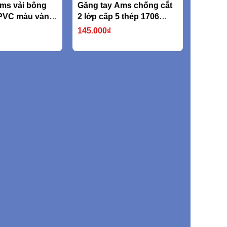
ms vải bông
Găng tay Ams chống cắt
PVC màu vàng
2 lớp cấp 5 thép 1706
750D (nặng
316L
145.000₫