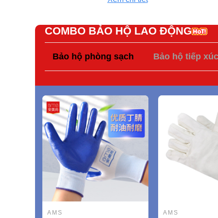
COMBO BẢO HỘ LAO ĐỘNG
Bảo hộ phòng sạch
Bảo hộ tiếp xú
AMS
AMS