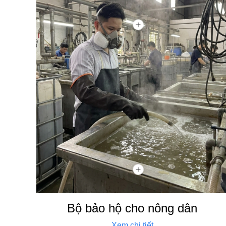
Bộ bảo hộ cho nông dân
Xem chi tiết