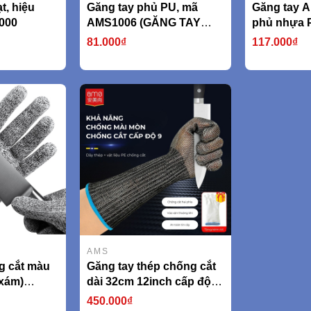
t, hiệu
Găng tay phủ PU, mã
Găng tay A
000
AMS1006 (GĂNG TAY
phủ nhựa 
CHỐNG CẮT CẤP ĐỘ 5
kiểu hạt A
81.000₫
117.000₫
tiêu chuẩn EN338 An toàn
750g/cặp)
khi làm việc, lao động,
thao tác chuẩn xác
AMS1006)
AMS
g cắt màu
Găng tay thép chống cắt
 xám)
dài 32cm 12inch cấp độ 5
 388
model AMS532F (AMS,
450.000₫