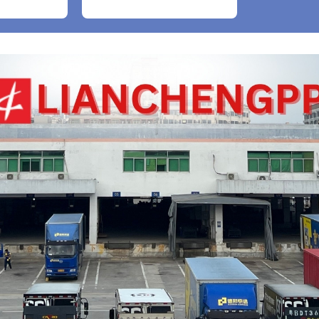
bao gồm cả găng tay
nylon trắng, 1 cái)