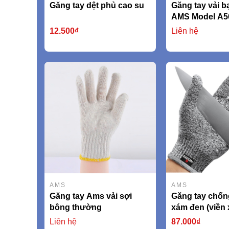
Găng tay dệt phủ cao su
Găng tay vải bạ
AMS Model A5
12.500₫
Liên hệ
AMS
AMS
Găng tay Ams vải sợi
Găng tay chốn
bông thường
xám đen (viền
AMSCR379 EN
Liên hệ
87.000₫