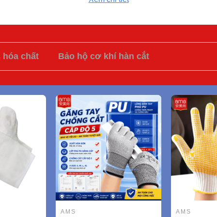
c hóa chất
Bảo hộ cơ khí hàn cắt
AMS
AMS