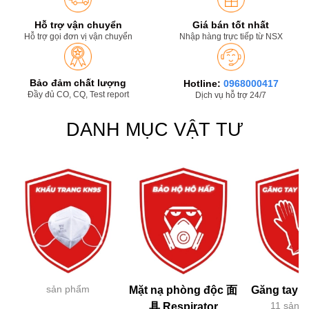
Hỗ trợ vận chuyển
Giá bán tốt nhất
Hỗ trợ gọi đơn vị vận chuyển
Nhập hàng trực tiếp từ NSX
Bảo đảm chất lượng
Hotline:
0968000417
Đầy đủ CO, CQ, Test report
Dịch vụ hỗ trợ 24/7
DANH MỤC VẬT TƯ
sản phẩm
Mặt nạ phòng độc 面
Găng tay h
11 sản 
具 Respirator