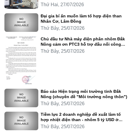
Thứ Hai, 27/07/2026
Đại gia bí ẩn muốn làm tổ hợp điện than
Nhân Cơ, Lâm Đồng
Thứ Bảy, 25/07/2026
Chủ đầu tư Nhà máy điện phân nhôm Đắk
Nông cảm ơn PTC3 hỗ trợ đấu nối công
trình
Thứ Bảy, 25/07/2026
Báo cáo Hiện trạng môi trường tỉnh Đắk
Nông (chuyên đề "Môi trường nông thôn")
Thứ Bảy, 25/07/2026
Tiềm lực 2 doanh nghiệp đề xuất làm tổ
hợp nhiệt điện than - nhôm 5 tỷ USD ở
Lâm Đồng
Thứ Bảy, 25/07/2026