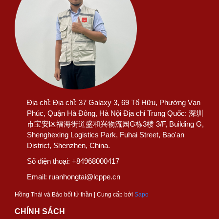
Địa chỉ:
Địa chỉ: 37 Galaxy 3, 69 Tố Hữu, Phường Vạn
Phúc, Quận Hà Đông, Hà Nội Địa chỉ Trung Quốc: 深圳
市宝安区福海街道盛和兴物流园G栋3楼 3/F, Building G,
Shenghexing Logistics Park, Fuhai Street, Bao'an
District, Shenzhen, China.
Số điện thoại:
+84968000417
Email:
ruanhongtai@lcppe.cn
Hồng Thái và Bảo bối tử thần | Cung cấp bởi
Sapo
CHÍNH SÁCH