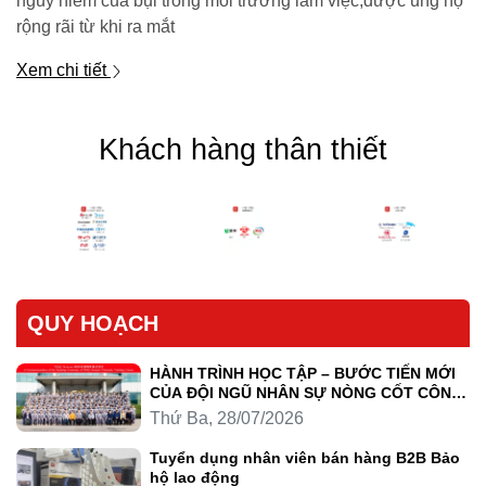
nguy hiểm của bụi trong môi trường làm việc,được ủng hộ
rộng rãi từ khi ra mắt
Xem chi tiết
Khách hàng thân thiết
QUY HOẠCH
HÀNH TRÌNH HỌC TẬP – BƯỚC TIẾN MỚI
CỦA ĐỘI NGŨ NHÂN SỰ NÒNG CỐT CÔNG
TY LUYỆN KIM TRẦN HỒNG QUÂN
Thứ Ba, 28/07/2026
Tuyển dụng nhân viên bán hàng B2B Bảo
hộ lao động