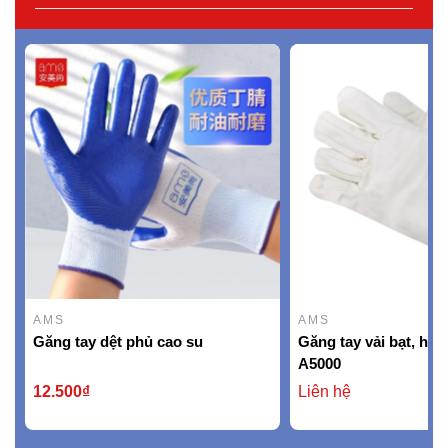
AMS
AMS
Găng tay dệt phủ cao su
Găng tay vải bạt, hi
A5000
12.500₫
Liên hệ