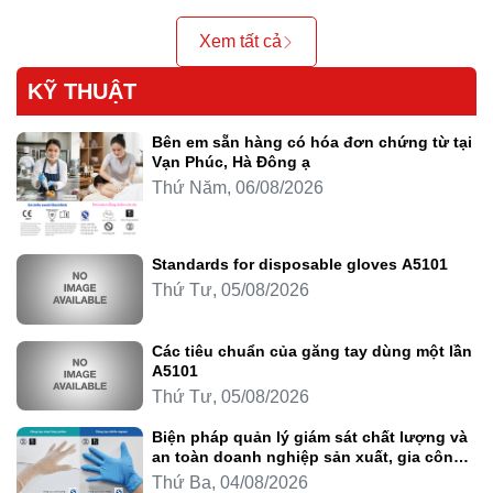
Xem tất cả
KỸ THUẬT
Bên em sẵn hàng có hóa đơn chứng từ tại
Vạn Phúc, Hà Đông ạ
Thứ Năm, 06/08/2026
Standards for disposable gloves A5101
Thứ Tư, 05/08/2026
Các tiêu chuẩn của găng tay dùng một lần
A5101
Thứ Tư, 05/08/2026
Biện pháp quản lý giám sát chất lượng và
an toàn doanh nghiệp sản xuất, gia công
thực phẩm
Thứ Ba, 04/08/2026