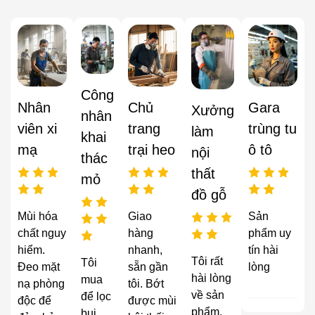
Công
Nhân
Chủ
Gara
Xưởng
nhân
viên xi
trang
trùng tu
làm
khai
mạ
trại heo
ô tô
nội
thác
thất
mỏ
đồ gỗ
Mùi hóa
Giao
Sản
chất nguy
hàng
phẩm uy
hiểm.
nhanh,
tín hài
Tôi rất
Tôi
Đeo mặt
sẵn gần
lòng
hài lòng
mua
nạ phòng
tôi. Bớt
về sản
để lọc
độc để
được mùi
phẩm,
bụi