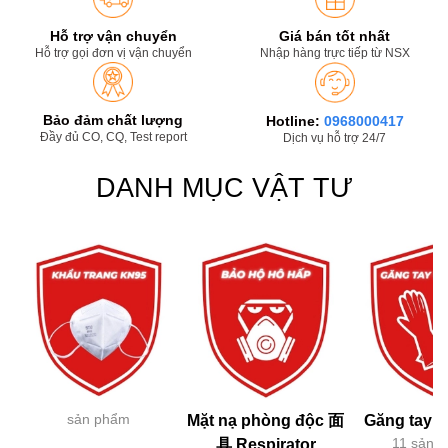
Hỗ trợ vận chuyển
Giá bán tốt nhất
Hỗ trợ gọi đơn vị vận chuyển
Nhập hàng trực tiếp từ NSX
Bảo đảm chất lượng
Hotline:
0968000417
Đầy đủ CO, CQ, Test report
Dịch vụ hỗ trợ 24/7
DANH MỤC VẬT TƯ
sản phẩm
Mặt nạ phòng độc 面
Găng tay h
11 sản 
具 Respirator