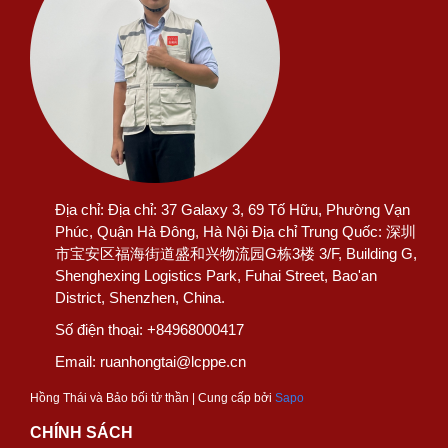
Địa chỉ:
Địa chỉ: 37 Galaxy 3, 69 Tố Hữu, Phường Vạn
Phúc, Quận Hà Đông, Hà Nội Địa chỉ Trung Quốc: 深圳
市宝安区福海街道盛和兴物流园G栋3楼 3/F, Building G,
Shenghexing Logistics Park, Fuhai Street, Bao'an
District, Shenzhen, China.
Số điện thoại:
+84968000417
Email:
ruanhongtai@lcppe.cn
Hồng Thái và Bảo bối tử thần | Cung cấp bởi
Sapo
CHÍNH SÁCH