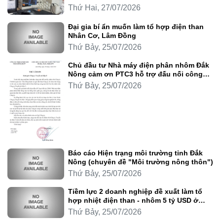
Thứ Hai, 27/07/2026
Đại gia bí ẩn muốn làm tổ hợp điện than
Nhân Cơ, Lâm Đồng
Thứ Bảy, 25/07/2026
Chủ đầu tư Nhà máy điện phân nhôm Đắk
Nông cảm ơn PTC3 hỗ trợ đấu nối công
trình
Thứ Bảy, 25/07/2026
Báo cáo Hiện trạng môi trường tỉnh Đắk
Nông (chuyên đề "Môi trường nông thôn")
Thứ Bảy, 25/07/2026
Tiềm lực 2 doanh nghiệp đề xuất làm tổ
hợp nhiệt điện than - nhôm 5 tỷ USD ở
Lâm Đồng
Thứ Bảy, 25/07/2026