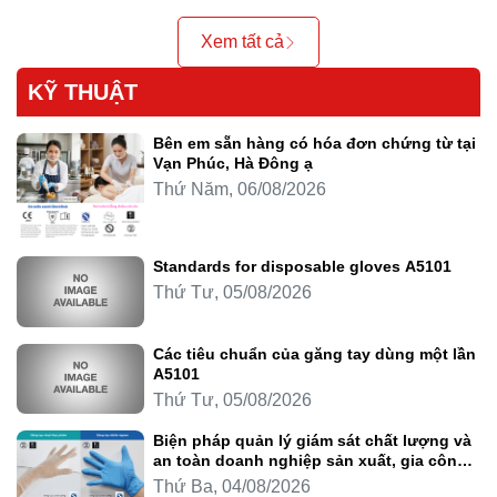
Xem tất cả
KỸ THUẬT
Bên em sẵn hàng có hóa đơn chứng từ tại
Vạn Phúc, Hà Đông ạ
Thứ Năm, 06/08/2026
Standards for disposable gloves A5101
Thứ Tư, 05/08/2026
Các tiêu chuẩn của găng tay dùng một lần
A5101
Thứ Tư, 05/08/2026
Biện pháp quản lý giám sát chất lượng và
an toàn doanh nghiệp sản xuất, gia công
thực phẩm
Thứ Ba, 04/08/2026