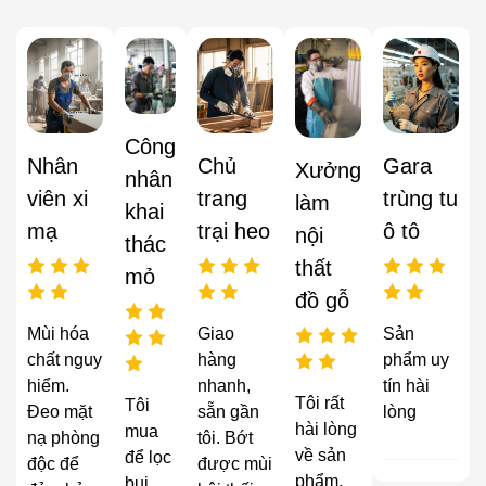
Công
Nhân
Chủ
Gara
Xưởng
nhân
viên xi
trang
trùng tu
làm
khai
mạ
trại heo
ô tô
nội
thác
thất
mỏ
đồ gỗ
Mùi hóa
Giao
Sản
chất nguy
hàng
phẩm uy
hiểm.
nhanh,
tín hài
Tôi rất
Tôi
Đeo mặt
sẵn gần
lòng
hài lòng
mua
nạ phòng
tôi. Bớt
về sản
để lọc
độc để
được mùi
phẩm,
bụi