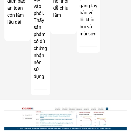
đảm bảo
hôi thối
găng tay
vào
an toàn
dễ chịu
bảo vệ
phổi.
còn làm
lắm
tôi khỏi
Thấy
lâu dài
bụi và
sản
mùi sơn
phẩm
có đủ
chứng
nhận
nên
sử
dụng