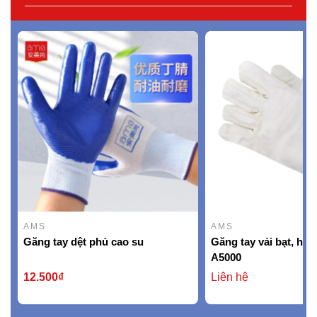
AMS
AMS
Găng tay dệt phủ cao su
Găng tay vải bạt, hi
A5000
12.500₫
Liên hệ