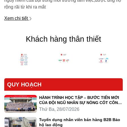
nguy hiểm của bụi trong môi trường làm việc,được ủng hộ
rộng rãi từ khi ra mắt
Xem chi tiết
Khách hàng thân thiết
QUY HOẠCH
HÀNH TRÌNH HỌC TẬP – BƯỚC TIẾN MỚI
CỦA ĐỘI NGŨ NHÂN SỰ NÒNG CỐT CÔNG
TY LUYỆN KIM TRẦN HỒNG QUÂN
Thứ Ba, 28/07/2026
Tuyển dụng nhân viên bán hàng B2B Bảo
hộ lao động