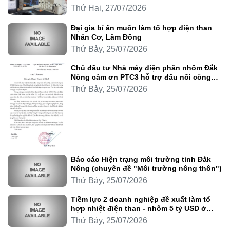
Thứ Hai, 27/07/2026
Đại gia bí ẩn muốn làm tổ hợp điện than
Nhân Cơ, Lâm Đồng
Thứ Bảy, 25/07/2026
Chủ đầu tư Nhà máy điện phân nhôm Đắk
Nông cảm ơn PTC3 hỗ trợ đấu nối công
trình
Thứ Bảy, 25/07/2026
Báo cáo Hiện trạng môi trường tỉnh Đắk
Nông (chuyên đề "Môi trường nông thôn")
Thứ Bảy, 25/07/2026
Tiềm lực 2 doanh nghiệp đề xuất làm tổ
hợp nhiệt điện than - nhôm 5 tỷ USD ở
Lâm Đồng
Thứ Bảy, 25/07/2026