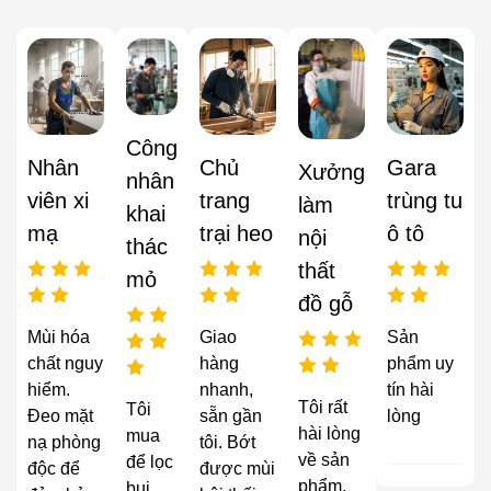
Công
Nhân
Chủ
Gara
Xưởng
nhân
viên xi
trang
trùng tu
làm
khai
mạ
trại heo
ô tô
nội
thác
thất
mỏ
đồ gỗ
Mùi hóa
Giao
Sản
chất nguy
hàng
phẩm uy
hiểm.
nhanh,
tín hài
Tôi rất
Tôi
Đeo mặt
sẵn gần
lòng
hài lòng
mua
nạ phòng
tôi. Bớt
về sản
để lọc
độc để
được mùi
phẩm,
bụi