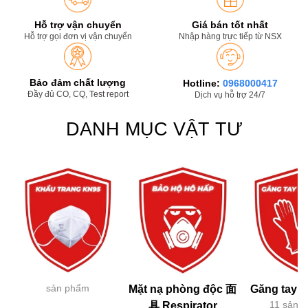
Hỗ trợ vận chuyển
Giá bán tốt nhất
Hỗ trợ gọi đơn vị vận chuyển
Nhập hàng trực tiếp từ NSX
Bảo đảm chất lượng
Hotline:
0968000417
Đầy đủ CO, CQ, Test report
Dịch vụ hỗ trợ 24/7
DANH MỤC VẬT TƯ
sản phẩm
Mặt nạ phòng độc 面
Găng tay h
11 sản 
具 Respirator