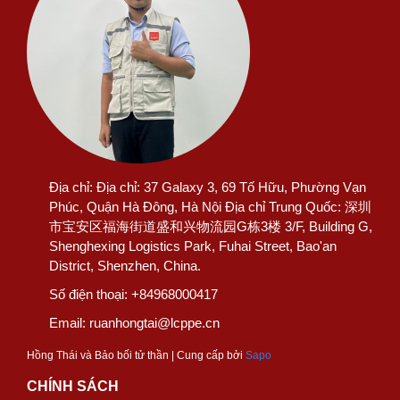
Địa chỉ:
Địa chỉ: 37 Galaxy 3, 69 Tố Hữu, Phường Vạn
Phúc, Quận Hà Đông, Hà Nội Địa chỉ Trung Quốc: 深圳
市宝安区福海街道盛和兴物流园G栋3楼 3/F, Building G,
Shenghexing Logistics Park, Fuhai Street, Bao'an
District, Shenzhen, China.
Số điện thoại:
+84968000417
Email:
ruanhongtai@lcppe.cn
Hồng Thái và Bảo bối tử thần | Cung cấp bởi
Sapo
CHÍNH SÁCH