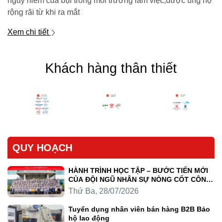
nguy hiểm của bụi trong môi trường làm việc,được ủng hộ
rộng rãi từ khi ra mắt
Xem chi tiết
Khách hàng thân thiết
QUY HOẠCH
HÀNH TRÌNH HỌC TẬP – BƯỚC TIẾN MỚI
CỦA ĐỘI NGŨ NHÂN SỰ NÒNG CỐT CÔNG
TY LUYỆN KIM TRẦN HỒNG QUÂN
Thứ Ba, 28/07/2026
Tuyển dụng nhân viên bán hàng B2B Bảo
hộ lao động