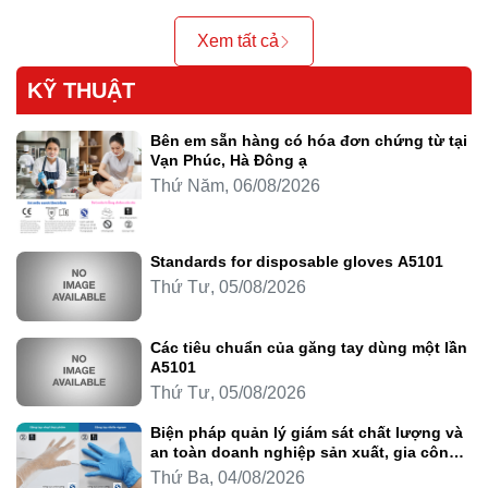
Xem tất cả
KỸ THUẬT
Bên em sẵn hàng có hóa đơn chứng từ tại
Vạn Phúc, Hà Đông ạ
Thứ Năm, 06/08/2026
Standards for disposable gloves A5101
Thứ Tư, 05/08/2026
Các tiêu chuẩn của găng tay dùng một lần
A5101
Thứ Tư, 05/08/2026
Biện pháp quản lý giám sát chất lượng và
an toàn doanh nghiệp sản xuất, gia công
thực phẩm
Thứ Ba, 04/08/2026