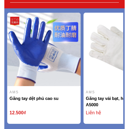
AMS
AMS
Găng tay dệt phủ cao su
Găng tay vải bạt, hi
A5000
12.500₫
Liên hệ