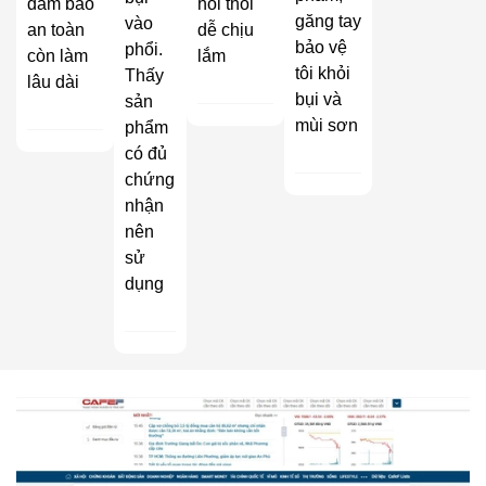
đảm bảo
hôi thối
găng tay
vào
an toàn
dễ chịu
bảo vệ
phổi.
còn làm
lắm
tôi khỏi
Thấy
lâu dài
bụi và
sản
mùi sơn
phẩm
có đủ
chứng
nhận
nên
sử
dụng