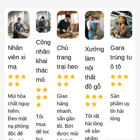
Công
Nhân
Chủ
Gara
Xưởng
nhân
viên xi
trang
trùng tu
làm
khai
mạ
trại heo
ô tô
nội
thác
thất
mỏ
đồ gỗ
Mùi hóa
Giao
Sản
chất nguy
hàng
phẩm uy
hiểm.
nhanh,
tín hài
Tôi rất
Tôi
Đeo mặt
sẵn gần
lòng
hài lòng
mua
nạ phòng
tôi. Bớt
về sản
để lọc
độc để
được mùi
phẩm,
bụi