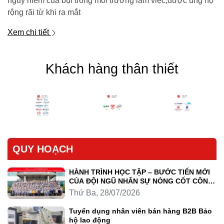
nguy hiểm của bụi trong môi trường làm việc,được ủng hộ
rộng rãi từ khi ra mắt
Xem chi tiết
Khách hàng thân thiết
QUY HOẠCH
HÀNH TRÌNH HỌC TẬP – BƯỚC TIẾN MỚI
CỦA ĐỘI NGŨ NHÂN SỰ NÒNG CỐT CÔNG
TY LUYỆN KIM TRẦN HỒNG QUÂN
Thứ Ba, 28/07/2026
Tuyển dụng nhân viên bán hàng B2B Bảo
hộ lao động