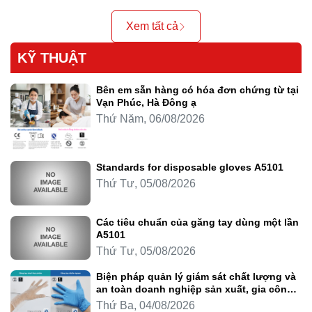
Xem tất cả
KỸ THUẬT
Bên em sẵn hàng có hóa đơn chứng từ tại
Vạn Phúc, Hà Đông ạ
Thứ Năm, 06/08/2026
Standards for disposable gloves A5101
Thứ Tư, 05/08/2026
Các tiêu chuẩn của găng tay dùng một lần
A5101
Thứ Tư, 05/08/2026
Biện pháp quản lý giám sát chất lượng và
an toàn doanh nghiệp sản xuất, gia công
thực phẩm
Thứ Ba, 04/08/2026