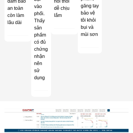
đảm bảo
hôi thối
găng tay
vào
an toàn
dễ chịu
bảo vệ
phổi.
còn làm
lắm
tôi khỏi
Thấy
lâu dài
bụi và
sản
mùi sơn
phẩm
có đủ
chứng
nhận
nên
sử
dụng