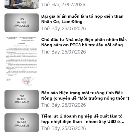
Thứ Hai, 27/07/2026
Đại gia bí ẩn muốn làm tổ hợp điện than
Nhân Cơ, Lâm Đồng
Thứ Bảy, 25/07/2026
Chủ đầu tư Nhà máy điện phân nhôm Đắk
Nông cảm ơn PTC3 hỗ trợ đấu nối công
trình
Thứ Bảy, 25/07/2026
Báo cáo Hiện trạng môi trường tỉnh Đắk
Nông (chuyên đề "Môi trường nông thôn")
Thứ Bảy, 25/07/2026
Tiềm lực 2 doanh nghiệp đề xuất làm tổ
hợp nhiệt điện than - nhôm 5 tỷ USD ở
Lâm Đồng
Thứ Bảy, 25/07/2026