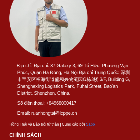
Địa chỉ:
Địa chỉ: 37 Galaxy 3, 69 Tố Hữu, Phường Vạn
Phúc, Quận Hà Đông, Hà Nội Địa chỉ Trung Quốc: 深圳
市宝安区福海街道盛和兴物流园G栋3楼 3/F, Building G,
Shenghexing Logistics Park, Fuhai Street, Bao'an
District, Shenzhen, China.
Số điện thoại:
+84968000417
Email:
ruanhongtai@lcppe.cn
Hồng Thái và Bảo bối tử thần | Cung cấp bởi
Sapo
CHÍNH SÁCH