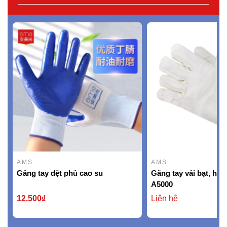
AMS
AMS
Găng tay dệt phủ cao su
Găng tay vải bạt, hi
A5000
12.500₫
Liên hệ