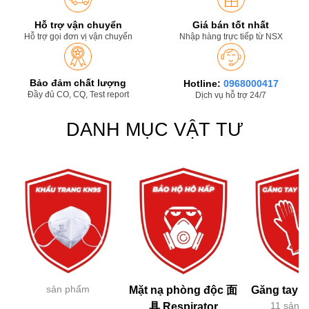
Hỗ trợ vận chuyển
Giá bán tốt nhất
Hỗ trợ gọi đơn vị vận chuyển
Nhập hàng trực tiếp từ NSX
Bảo đảm chất lượng
Hotline:
0968000417
Đầy đủ CO, CQ, Test report
Dịch vụ hỗ trợ 24/7
DANH MỤC VẬT TƯ
sản phẩm
Mặt nạ phòng độc 面
Găng tay h
11 sản 
具 Respirator