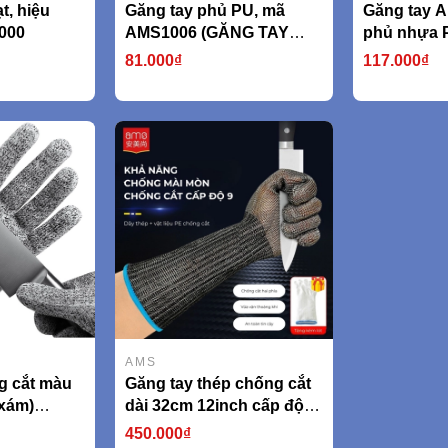
t, hiệu
Găng tay phủ PU, mã
Găng tay A
000
AMS1006 (GĂNG TAY
phủ nhựa 
CHỐNG CẮT CẤP ĐỘ 5
kiểu hạt A
81.000₫
117.000₫
tiêu chuẩn EN338 An toàn
750g/cặp)
khi làm việc, lao động,
thao tác chuẩn xác
AMS1006)
AMS
g cắt màu
Găng tay thép chống cắt
 xám)
dài 32cm 12inch cấp độ 5
 388
model AMS532F (AMS,
450.000₫