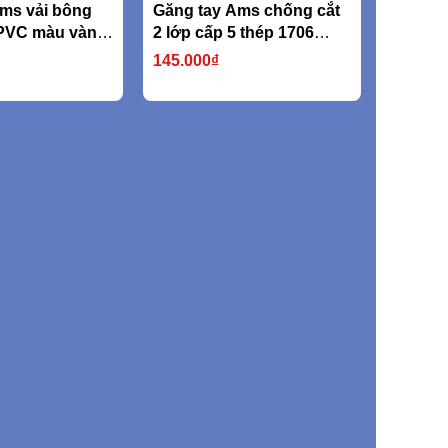
ms vải bông
Găng tay Ams chống cắt
PVC màu vàng
2 lớp cấp 5 thép 1706
750D (nặng
316L
145.000₫