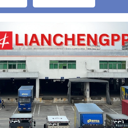
bao gồm cả găng tay
nylon trắng, 1 cái)