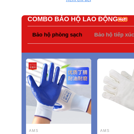
COMBO BẢO HỘ LAO ĐỘNG
Bảo hộ phòng sạch
Bảo hộ tiếp xú
AMS
AMS