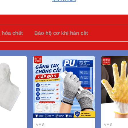
c hóa chất
Bảo hộ cơ khí hàn cắt
AMS
AMS