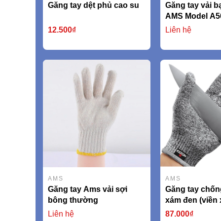
Găng tay dệt phủ cao su
Găng tay vải bạ
AMS Model A5
12.500₫
Liên hệ
AMS
AMS
Găng tay Ams vải sợi
Găng tay chốn
bông thường
xám đen (viền
AMSCR379 EN
Liên hệ
87.000₫