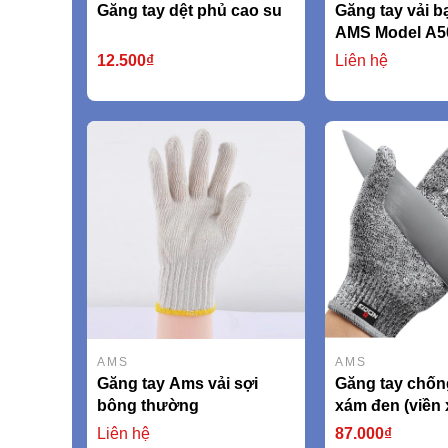
Găng tay dệt phủ cao su
Găng tay vải bạ
AMS Model A5
12.500₫
Liên hệ
AMS
AMS
Găng tay Ams vải sợi
Găng tay chốn
bông thường
xám đen (viền
AMSCR379 EN
Liên hệ
87.000₫