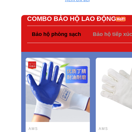
COMBO BẢO HỘ LAO ĐỘNG
Bảo hộ phòng sạch
Bảo hộ tiếp xú
AMS
AMS