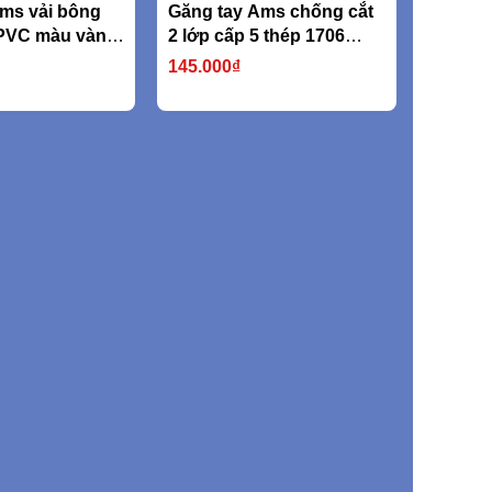
ms vải bông
Găng tay Ams chống cắt
PVC màu vàng
2 lớp cấp 5 thép 1706
750D (nặng
316L
145.000₫