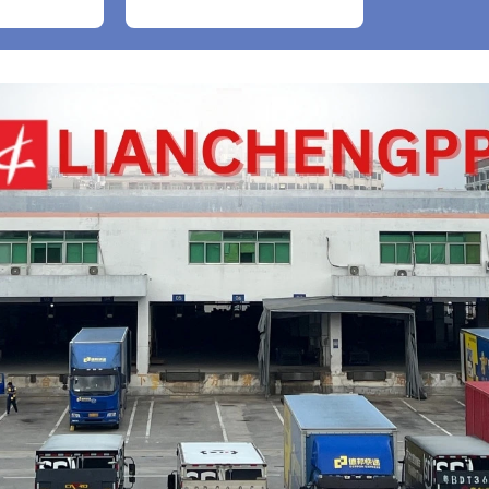
bao gồm cả găng tay
nylon trắng, 1 cái)