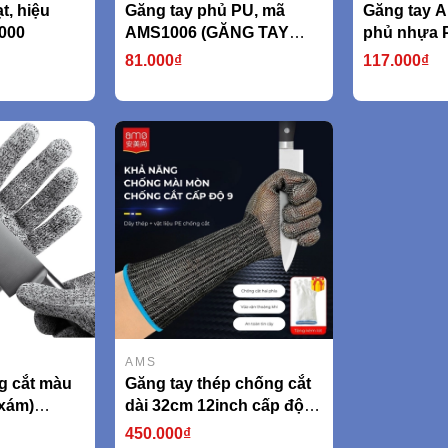
t, hiệu
Găng tay phủ PU, mã
Găng tay A
000
AMS1006 (GĂNG TAY
phủ nhựa 
CHỐNG CẮT CẤP ĐỘ 5
kiểu hạt A
81.000₫
117.000₫
tiêu chuẩn EN338 An toàn
750g/cặp)
khi làm việc, lao động,
thao tác chuẩn xác
AMS1006)
AMS
g cắt màu
Găng tay thép chống cắt
 xám)
dài 32cm 12inch cấp độ 5
 388
model AMS532F (AMS,
450.000₫