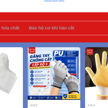
c hóa chất
Bảo hộ cơ khí hàn cắt
AMS
AMS