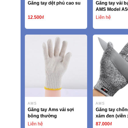
Găng tay dệt phủ cao su
Găng tay vải bạ
AMS Model A5
12.500₫
Liên hệ
AMS
AMS
Găng tay Ams vải sợi
Găng tay chốn
bông thường
xám đen (viền
AMSCR379 EN
Liên hệ
87.000₫