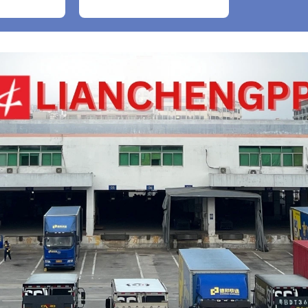
bao gồm cả găng tay
nylon trắng, 1 cái)