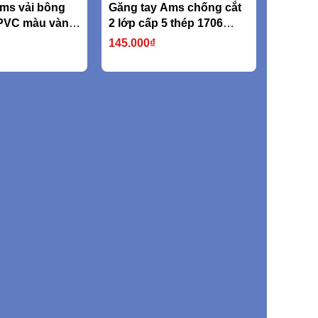
ms vải bông
Găng tay Ams chống cắt
PVC màu vàng
2 lớp cấp 5 thép 1706
750D (nặng
316L
145.000₫