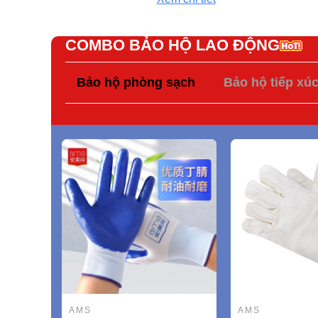
COMBO BẢO HỘ LAO ĐỘNG
Bảo hộ phòng sạch
Bảo hộ tiếp xú
AMS
AMS