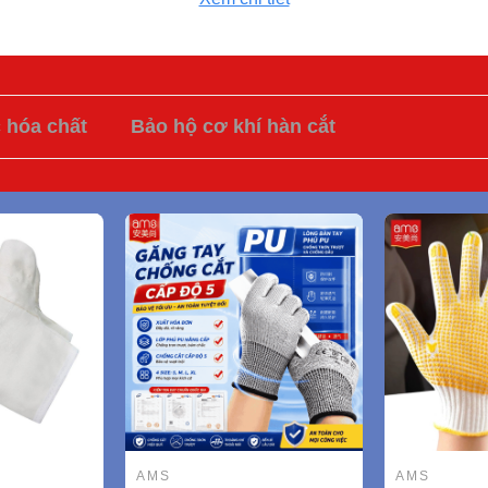
c hóa chất
Bảo hộ cơ khí hàn cắt
AMS
AMS