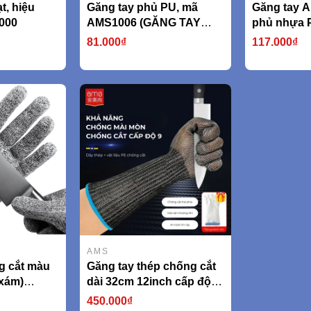
t, hiệu
Găng tay phủ PU, mã
Găng tay A
000
AMS1006 (GĂNG TAY
phủ nhựa 
CHỐNG CẮT CẤP ĐỘ 5
kiểu hạt A
81.000₫
117.000₫
tiêu chuẩn EN338 An toàn
750g/cặp)
khi làm việc, lao động,
thao tác chuẩn xác
AMS1006)
AMS
g cắt màu
Găng tay thép chống cắt
 xám)
dài 32cm 12inch cấp độ 5
 388
model AMS532F (AMS,
450.000₫