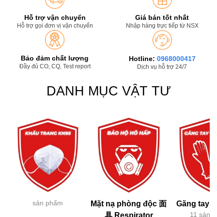
Hỗ trợ vận chuyển
Giá bán tốt nhất
Hỗ trợ gọi đơn vị vận chuyển
Nhập hàng trực tiếp từ NSX
Bảo đảm chất lượng
Hotline:
0968000417
Đầy đủ CO, CQ, Test report
Dịch vụ hỗ trợ 24/7
DANH MỤC VẬT TƯ
sản phẩm
Mặt nạ phòng độc 面
Găng tay h
11 sản 
具 Respirator