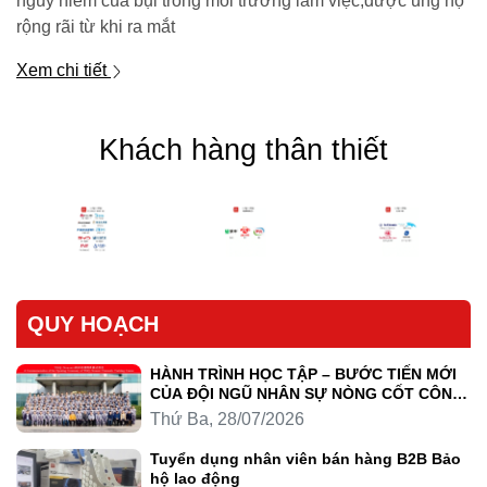
nguy hiểm của bụi trong môi trường làm việc,được ủng hộ
rộng rãi từ khi ra mắt
Xem chi tiết
Khách hàng thân thiết
QUY HOẠCH
HÀNH TRÌNH HỌC TẬP – BƯỚC TIẾN MỚI
CỦA ĐỘI NGŨ NHÂN SỰ NÒNG CỐT CÔNG
TY LUYỆN KIM TRẦN HỒNG QUÂN
Thứ Ba, 28/07/2026
Tuyển dụng nhân viên bán hàng B2B Bảo
hộ lao động