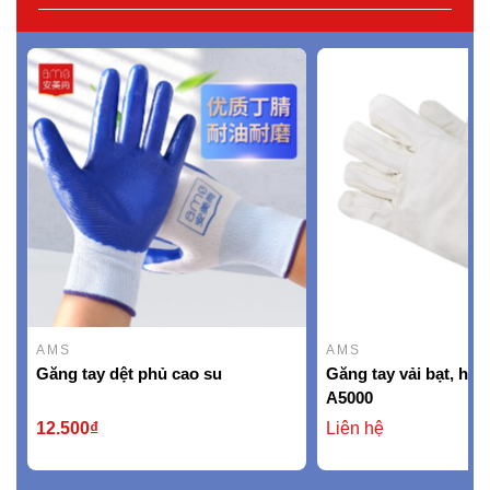
AMS
AMS
Găng tay dệt phủ cao su
Găng tay vải bạt, hi
A5000
12.500₫
Liên hệ