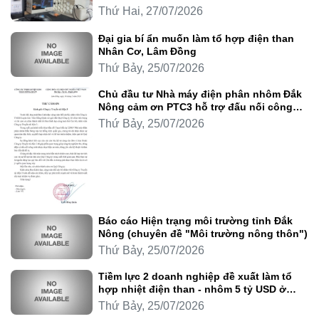
Thứ Hai, 27/07/2026
Đại gia bí ẩn muốn làm tổ hợp điện than
Nhân Cơ, Lâm Đồng
Thứ Bảy, 25/07/2026
Chủ đầu tư Nhà máy điện phân nhôm Đắk
Nông cảm ơn PTC3 hỗ trợ đấu nối công
trình
Thứ Bảy, 25/07/2026
Báo cáo Hiện trạng môi trường tỉnh Đắk
Nông (chuyên đề "Môi trường nông thôn")
Thứ Bảy, 25/07/2026
Tiềm lực 2 doanh nghiệp đề xuất làm tổ
hợp nhiệt điện than - nhôm 5 tỷ USD ở
Lâm Đồng
Thứ Bảy, 25/07/2026