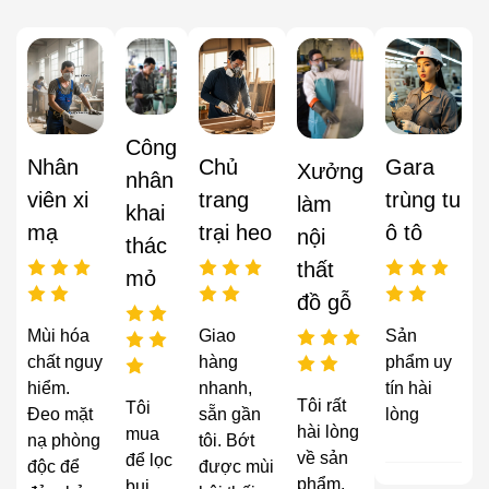
Công
Nhân
Chủ
Gara
Xưởng
nhân
viên xi
trang
trùng tu
làm
khai
mạ
trại heo
ô tô
nội
thác
thất
mỏ
đồ gỗ
Mùi hóa
Giao
Sản
chất nguy
hàng
phẩm uy
hiểm.
nhanh,
tín hài
Tôi rất
Tôi
Đeo mặt
sẵn gần
lòng
hài lòng
mua
nạ phòng
tôi. Bớt
về sản
để lọc
độc để
được mùi
phẩm,
bụi