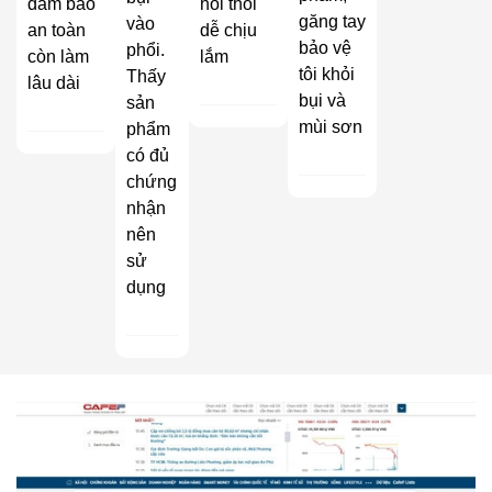
đảm bảo
hôi thối
găng tay
vào
an toàn
dễ chịu
bảo vệ
phổi.
còn làm
lắm
tôi khỏi
Thấy
lâu dài
bụi và
sản
mùi sơn
phẩm
có đủ
chứng
nhận
nên
sử
dụng