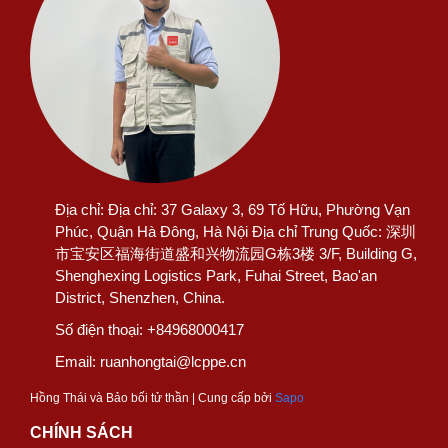
Địa chỉ:
Địa chỉ: 37 Galaxy 3, 69 Tố Hữu, Phường Vạn
Phúc, Quận Hà Đông, Hà Nội Địa chỉ Trung Quốc: 深圳
市宝安区福海街道盛和兴物流园G栋3楼 3/F, Building G,
Shenghexing Logistics Park, Fuhai Street, Bao'an
District, Shenzhen, China.
Số điện thoại:
+84968000417
Email:
ruanhongtai@lcppe.cn
Hồng Thái và Bảo bối tử thần | Cung cấp bởi
Sapo
CHÍNH SÁCH