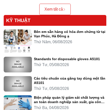
Xem tất cả
KỸ THUẬT
Bên em sẵn hàng có hóa đơn chứng từ tại
Vạn Phúc, Hà Đông ạ
Thứ Năm, 06/08/2026
Standards for disposable gloves A5101
Thứ Tư, 05/08/2026
Các tiêu chuẩn của găng tay dùng một lần
A5101
Thứ Tư, 05/08/2026
Biện pháp quản lý giám sát chất lượng và
an toàn doanh nghiệp sản xuất, gia công
thực phẩm
Thứ Ba, 04/08/2026