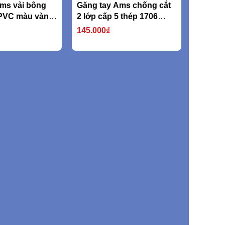
ms vải bông
Găng tay Ams chống cắt
PVC màu vàng
2 lớp cấp 5 thép 1706
750D (nặng
316L
145.000₫