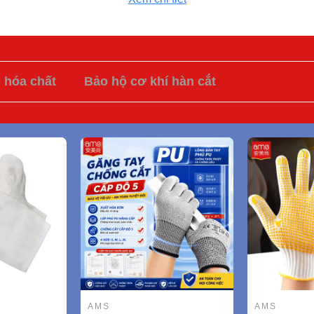
c hóa chất
Bảo hộ cơ khí hàn cắt
AMS
AMS