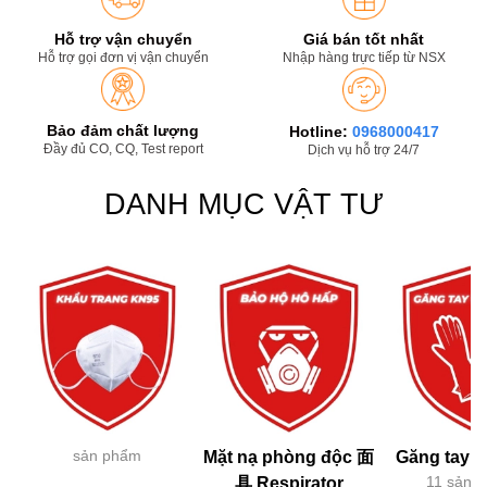
Hỗ trợ vận chuyển
Giá bán tốt nhất
Hỗ trợ gọi đơn vị vận chuyển
Nhập hàng trực tiếp từ NSX
Bảo đảm chất lượng
Hotline:
0968000417
Đầy đủ CO, CQ, Test report
Dịch vụ hỗ trợ 24/7
DANH MỤC VẬT TƯ
sản phẩm
Mặt nạ phòng độc 面
Găng tay h
11 sản 
具 Respirator