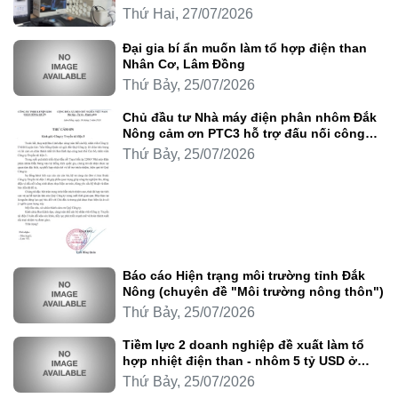
Thứ Hai, 27/07/2026
Đại gia bí ẩn muốn làm tổ hợp điện than
Nhân Cơ, Lâm Đồng
Thứ Bảy, 25/07/2026
Chủ đầu tư Nhà máy điện phân nhôm Đắk
Nông cảm ơn PTC3 hỗ trợ đấu nối công
trình
Thứ Bảy, 25/07/2026
Báo cáo Hiện trạng môi trường tỉnh Đắk
Nông (chuyên đề "Môi trường nông thôn")
Thứ Bảy, 25/07/2026
Tiềm lực 2 doanh nghiệp đề xuất làm tổ
hợp nhiệt điện than - nhôm 5 tỷ USD ở
Lâm Đồng
Thứ Bảy, 25/07/2026