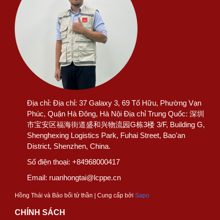
Địa chỉ:
Địa chỉ: 37 Galaxy 3, 69 Tố Hữu, Phường Vạn
Phúc, Quận Hà Đông, Hà Nội Địa chỉ Trung Quốc: 深圳
市宝安区福海街道盛和兴物流园G栋3楼 3/F, Building G,
Shenghexing Logistics Park, Fuhai Street, Bao'an
District, Shenzhen, China.
Số điện thoại:
+84968000417
Email:
ruanhongtai@lcppe.cn
Hồng Thái và Bảo bối tử thần | Cung cấp bởi
Sapo
CHÍNH SÁCH