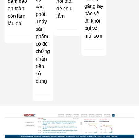
đảm bảo
hôi thối
găng tay
vào
an toàn
dễ chịu
bảo vệ
phổi.
còn làm
lắm
tôi khỏi
Thấy
lâu dài
bụi và
sản
mùi sơn
phẩm
có đủ
chứng
nhận
nên
sử
dụng