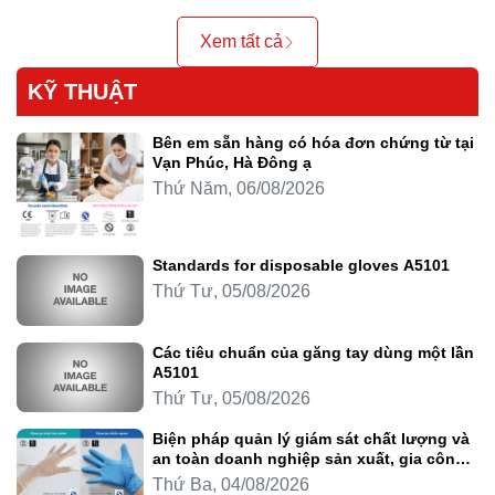
Xem tất cả
KỸ THUẬT
Bên em sẵn hàng có hóa đơn chứng từ tại
Vạn Phúc, Hà Đông ạ
Thứ Năm, 06/08/2026
Standards for disposable gloves A5101
Thứ Tư, 05/08/2026
Các tiêu chuẩn của găng tay dùng một lần
A5101
Thứ Tư, 05/08/2026
Biện pháp quản lý giám sát chất lượng và
an toàn doanh nghiệp sản xuất, gia công
thực phẩm
Thứ Ba, 04/08/2026