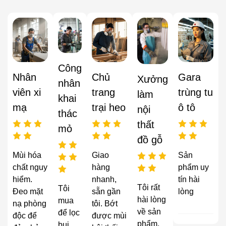
Công
Nhân
Chủ
Gara
Xưởng
nhân
viên xi
trang
trùng tu
làm
khai
mạ
trại heo
ô tô
nội
thác
thất
mỏ
đồ gỗ
Mùi hóa
Giao
Sản
chất nguy
hàng
phẩm uy
hiểm.
nhanh,
tín hài
Tôi rất
Tôi
Đeo mặt
sẵn gần
lòng
hài lòng
mua
nạ phòng
tôi. Bớt
về sản
để lọc
độc để
được mùi
phẩm,
bụi