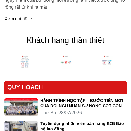
nguy hiểm của bụi trong môi trường làm việc,được ủng hộ
rộng rãi từ khi ra mắt
Xem chi tiết
Khách hàng thân thiết
QUY HOẠCH
HÀNH TRÌNH HỌC TẬP – BƯỚC TIẾN MỚI
CỦA ĐỘI NGŨ NHÂN SỰ NÒNG CỐT CÔNG
TY LUYỆN KIM TRẦN HỒNG QUÂN
Thứ Ba, 28/07/2026
Tuyển dụng nhân viên bán hàng B2B Bảo
hộ lao động