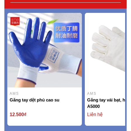
AMS
AMS
Găng tay dệt phủ cao su
Găng tay vải bạt, hi
A5000
12.500₫
Liên hệ