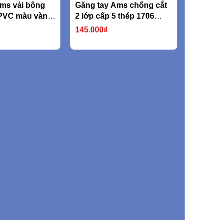
ms vải bông
Găng tay Ams chống cắt
PVC màu vàng
2 lớp cấp 5 thép 1706
750D (nặng
316L
145.000₫