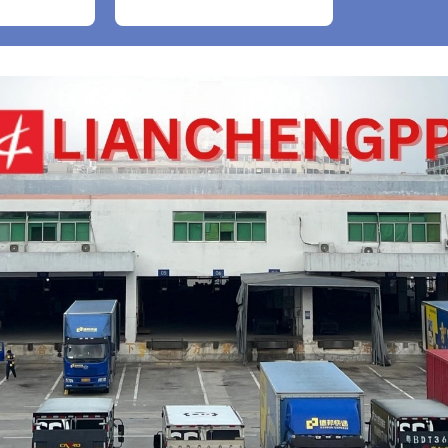
bao gồm cả găng tay
nylon trắng, 1 cái)