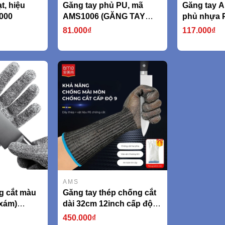
t, hiệu
Găng tay phủ PU, mã
Găng tay A
000
AMS1006 (GĂNG TAY
phủ nhựa 
CHỐNG CẮT CẤP ĐỘ 5
kiểu hạt A
81.000₫
117.000₫
tiêu chuẩn EN338 An toàn
750g/cặp)
khi làm việc, lao động,
thao tác chuẩn xác
AMS1006)
AMS
g cắt màu
Găng tay thép chống cắt
 xám)
dài 32cm 12inch cấp độ 5
 388
model AMS532F (AMS,
450.000₫