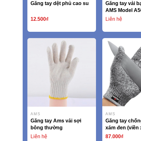
Găng tay dệt phủ cao su
Găng tay vải bạ
AMS Model A5
12.500₫
Liên hệ
AMS
AMS
Găng tay Ams vải sợi
Găng tay chốn
bông thường
xám đen (viền
AMSCR379 EN
Liên hệ
87.000₫