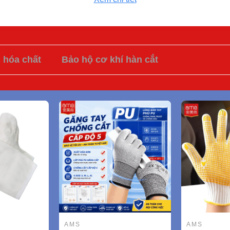
c hóa chất
Bảo hộ cơ khí hàn cắt
AMS
AMS