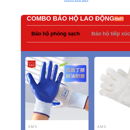
COMBO BẢO HỘ LAO ĐỘNG
Bảo hộ phòng sạch
Bảo hộ tiếp xú
AMS
AMS