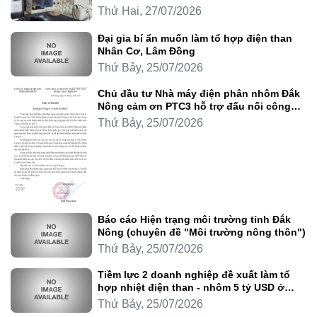
Thứ Hai, 27/07/2026
Đại gia bí ẩn muốn làm tổ hợp điện than
Nhân Cơ, Lâm Đồng
Thứ Bảy, 25/07/2026
Chủ đầu tư Nhà máy điện phân nhôm Đắk
Nông cảm ơn PTC3 hỗ trợ đấu nối công
trình
Thứ Bảy, 25/07/2026
Báo cáo Hiện trạng môi trường tỉnh Đắk
Nông (chuyên đề "Môi trường nông thôn")
Thứ Bảy, 25/07/2026
Tiềm lực 2 doanh nghiệp đề xuất làm tổ
hợp nhiệt điện than - nhôm 5 tỷ USD ở
Lâm Đồng
Thứ Bảy, 25/07/2026