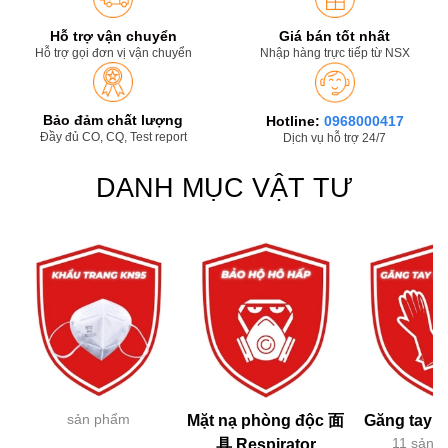
Hỗ trợ vận chuyển
Giá bán tốt nhất
Hỗ trợ gọi đơn vị vận chuyển
Nhập hàng trực tiếp từ NSX
Bảo đảm chất lượng
Hotline:
0968000417
Đầy đủ CO, CQ, Test report
Dịch vụ hỗ trợ 24/7
DANH MỤC VẬT TƯ
sản phẩm
Mặt nạ phòng độc 面
Găng tay h
11 sản 
具 Respirator