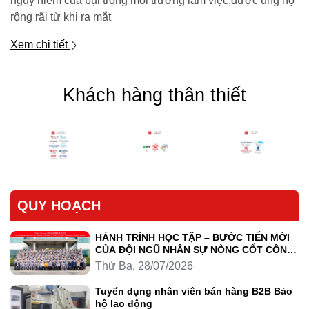
nguy hiểm của bụi trong môi trường làm việc,được ủng hộ
rộng rãi từ khi ra mắt
Xem chi tiết
Khách hàng thân thiết
QUY HOẠCH
HÀNH TRÌNH HỌC TẬP – BƯỚC TIẾN MỚI
CỦA ĐỘI NGŨ NHÂN SỰ NÒNG CỐT CÔNG
TY LUYỆN KIM TRẦN HỒNG QUÂN
Thứ Ba, 28/07/2026
Tuyển dụng nhân viên bán hàng B2B Bảo
hộ lao động