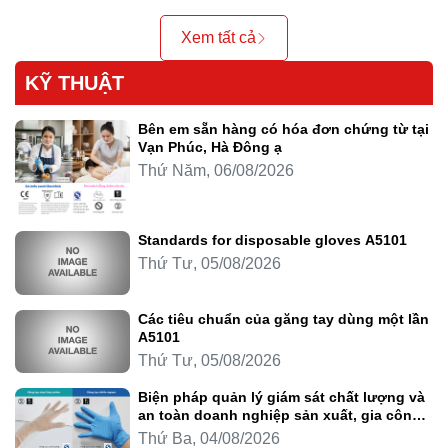
Xem tất cả
KỸ THUẬT
Bên em sẵn hàng có hóa đơn chứng từ tại
Vạn Phúc, Hà Đông ạ
Thứ Năm, 06/08/2026
Standards for disposable gloves A5101
Thứ Tư, 05/08/2026
Các tiêu chuẩn của găng tay dùng một lần
A5101
Thứ Tư, 05/08/2026
Biện pháp quản lý giám sát chất lượng và
an toàn doanh nghiệp sản xuất, gia công
thực phẩm
Thứ Ba, 04/08/2026