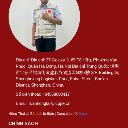
Địa chỉ:
Địa chỉ: 37 Galaxy 3, 69 Tố Hữu, Phường Vạn
Phúc, Quận Hà Đông, Hà Nội Địa chỉ Trung Quốc: 深圳
市宝安区福海街道盛和兴物流园G栋3楼 3/F, Building G,
Shenghexing Logistics Park, Fuhai Street, Bao'an
District, Shenzhen, China.
Số điện thoại:
+84968000417
Email:
ruanhongtai@lcppe.cn
Hồng Thái và Bảo bối tử thần | Cung cấp bởi
Sapo
CHÍNH SÁCH