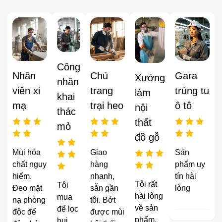
Công
Nhân
Chủ
Gara
Xưởng
nhân
viên xi
trang
trùng tu
làm
khai
mạ
trại heo
ô tô
nội
thác
thất
mỏ
đồ gỗ
Mùi hóa
Giao
Sản
chất nguy
hàng
phẩm uy
hiểm.
nhanh,
tín hài
Tôi rất
Tôi
Đeo mặt
sẵn gần
lòng
hài lòng
mua
nạ phòng
tôi. Bớt
về sản
để lọc
độc để
được mùi
phẩm,
bụi