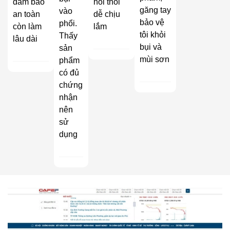
đảm bảo
hôi thối
găng tay
vào
an toàn
dễ chịu
bảo vệ
phổi.
còn làm
lắm
tôi khỏi
Thấy
lâu dài
bụi và
sản
mùi sơn
phẩm
có đủ
chứng
nhận
nên
sử
dụng