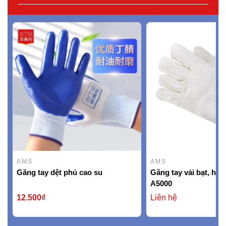
AMS
AMS
Găng tay dệt phủ cao su
Găng tay vải bạt, hi
A5000
12.500₫
Liên hệ