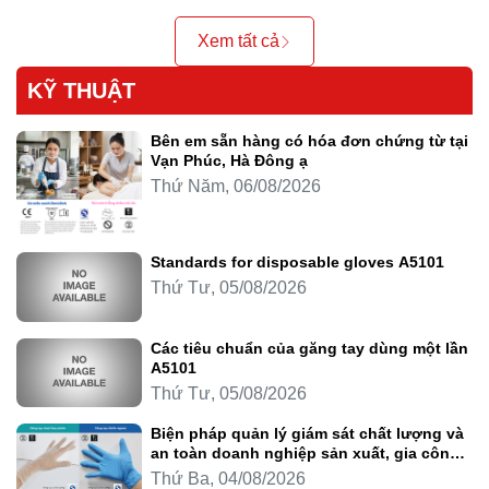
Xem tất cả
KỸ THUẬT
Bên em sẵn hàng có hóa đơn chứng từ tại
Vạn Phúc, Hà Đông ạ
Thứ Năm, 06/08/2026
Standards for disposable gloves A5101
Thứ Tư, 05/08/2026
Các tiêu chuẩn của găng tay dùng một lần
A5101
Thứ Tư, 05/08/2026
Biện pháp quản lý giám sát chất lượng và
an toàn doanh nghiệp sản xuất, gia công
thực phẩm
Thứ Ba, 04/08/2026