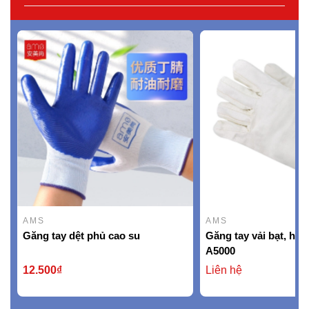
AMS
AMS
Găng tay dệt phủ cao su
Găng tay vải bạt, hi
A5000
12.500₫
Liên hệ