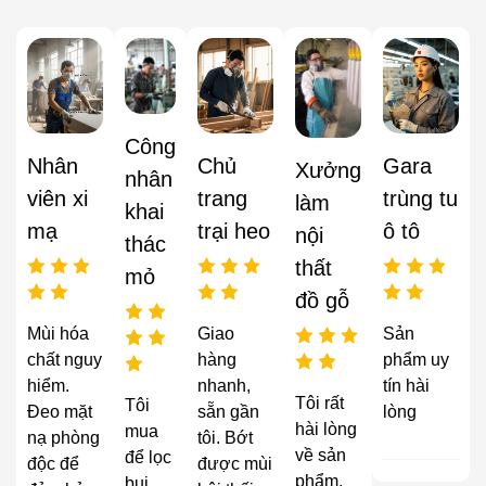
Công
Nhân
Chủ
Gara
Xưởng
nhân
viên xi
trang
trùng tu
làm
khai
mạ
trại heo
ô tô
nội
thác
thất
mỏ
đồ gỗ
Mùi hóa
Giao
Sản
chất nguy
hàng
phẩm uy
hiểm.
nhanh,
tín hài
Tôi rất
Tôi
Đeo mặt
sẵn gần
lòng
hài lòng
mua
nạ phòng
tôi. Bớt
về sản
để lọc
độc để
được mùi
phẩm,
bụi