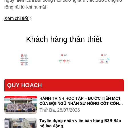
nguy hiểm của bụi trong môi trường làm việc,được ủng hộ
rộng rãi từ khi ra mắt
Xem chi tiết
Khách hàng thân thiết
QUY HOẠCH
HÀNH TRÌNH HỌC TẬP – BƯỚC TIẾN MỚI
CỦA ĐỘI NGŨ NHÂN SỰ NÒNG CỐT CÔNG
TY LUYỆN KIM TRẦN HỒNG QUÂN
Thứ Ba, 28/07/2026
Tuyển dụng nhân viên bán hàng B2B Bảo
hộ lao động