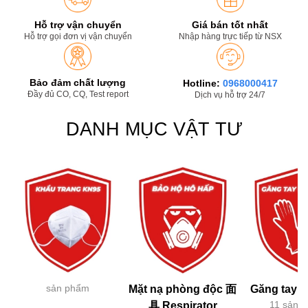
Hỗ trợ vận chuyển
Giá bán tốt nhất
Hỗ trợ gọi đơn vị vận chuyển
Nhập hàng trực tiếp từ NSX
Bảo đảm chất lượng
Hotline:
0968000417
Đầy đủ CO, CQ, Test report
Dịch vụ hỗ trợ 24/7
DANH MỤC VẬT TƯ
sản phẩm
Mặt nạ phòng độc 面
Găng tay h
11 sản 
具 Respirator