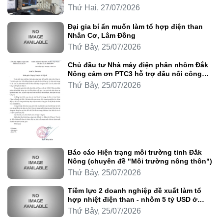
Thứ Hai, 27/07/2026
Đại gia bí ẩn muốn làm tổ hợp điện than
Nhân Cơ, Lâm Đồng
Thứ Bảy, 25/07/2026
Chủ đầu tư Nhà máy điện phân nhôm Đắk
Nông cảm ơn PTC3 hỗ trợ đấu nối công
trình
Thứ Bảy, 25/07/2026
Báo cáo Hiện trạng môi trường tỉnh Đắk
Nông (chuyên đề "Môi trường nông thôn")
Thứ Bảy, 25/07/2026
Tiềm lực 2 doanh nghiệp đề xuất làm tổ
hợp nhiệt điện than - nhôm 5 tỷ USD ở
Lâm Đồng
Thứ Bảy, 25/07/2026