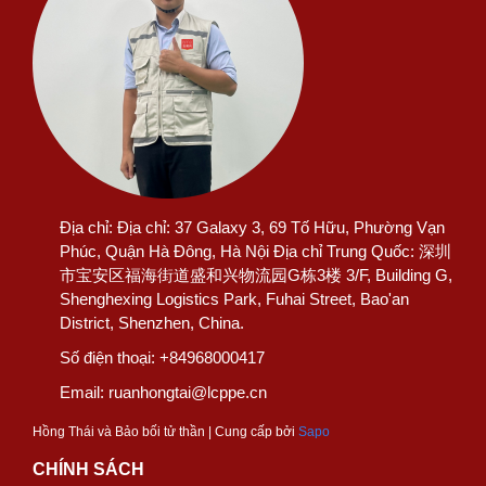
Địa chỉ:
Địa chỉ: 37 Galaxy 3, 69 Tố Hữu, Phường Vạn
Phúc, Quận Hà Đông, Hà Nội Địa chỉ Trung Quốc: 深圳
市宝安区福海街道盛和兴物流园G栋3楼 3/F, Building G,
Shenghexing Logistics Park, Fuhai Street, Bao'an
District, Shenzhen, China.
Số điện thoại:
+84968000417
Email:
ruanhongtai@lcppe.cn
Hồng Thái và Bảo bối tử thần | Cung cấp bởi
Sapo
CHÍNH SÁCH