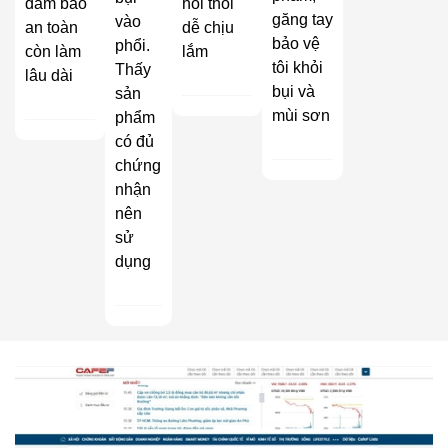
đảm bảo
hôi thối
găng tay
vào
an toàn
dễ chịu
bảo vệ
phổi.
còn làm
lắm
tôi khỏi
Thấy
lâu dài
bụi và
sản
mùi sơn
phẩm
có đủ
chứng
nhận
nên
sử
dụng