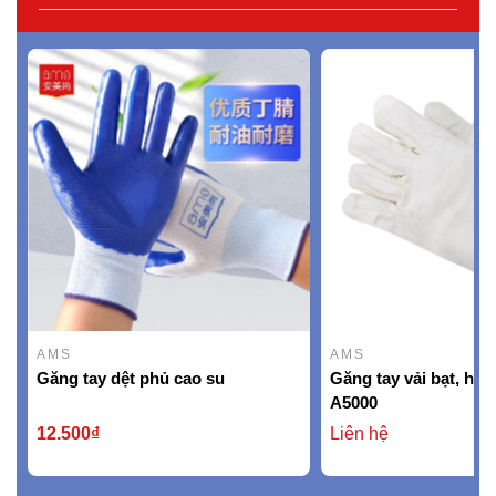
AMS
AMS
Găng tay dệt phủ cao su
Găng tay vải bạt, hi
A5000
12.500₫
Liên hệ