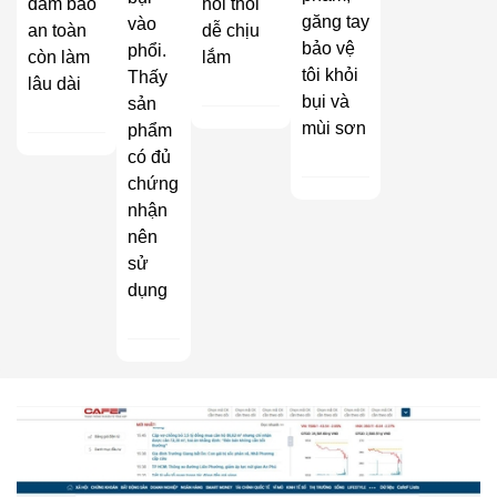
đảm bảo
hôi thối
găng tay
vào
an toàn
dễ chịu
bảo vệ
phổi.
còn làm
lắm
tôi khỏi
Thấy
lâu dài
bụi và
sản
mùi sơn
phẩm
có đủ
chứng
nhận
nên
sử
dụng