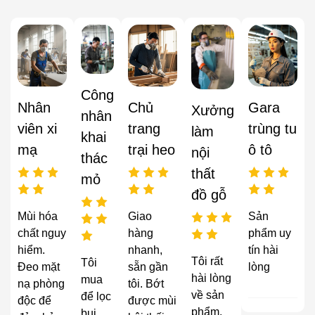
Công
Nhân
Chủ
Gara
Xưởng
nhân
viên xi
trang
trùng tu
làm
khai
mạ
trại heo
ô tô
nội
thác
thất
mỏ
đồ gỗ
Mùi hóa
Giao
Sản
chất nguy
hàng
phẩm uy
hiểm.
nhanh,
tín hài
Tôi rất
Tôi
Đeo mặt
sẵn gần
lòng
hài lòng
mua
nạ phòng
tôi. Bớt
về sản
để lọc
độc để
được mùi
phẩm,
bụi