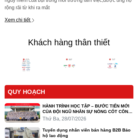
nguy hiểm của bụi trong môi trường làm việc,được ủng hộ
rộng rãi từ khi ra mắt
Xem chi tiết
Khách hàng thân thiết
QUY HOẠCH
HÀNH TRÌNH HỌC TẬP – BƯỚC TIẾN MỚI
CỦA ĐỘI NGŨ NHÂN SỰ NÒNG CỐT CÔNG
TY LUYỆN KIM TRẦN HỒNG QUÂN
Thứ Ba, 28/07/2026
Tuyển dụng nhân viên bán hàng B2B Bảo
hộ lao động