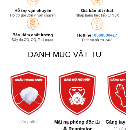
Hỗ trợ vận chuyển
Giá bán tốt nhất
Hỗ trợ gọi đơn vị vận chuyển
Nhập hàng trực tiếp từ NSX
Bảo đảm chất lượng
Hotline:
0968000417
Đầy đủ CO, CQ, Test report
Dịch vụ hỗ trợ 24/7
DANH MỤC VẬT TƯ
sản phẩm
Mặt nạ phòng độc 面
Găng tay h
11 sản 
具 Respirator