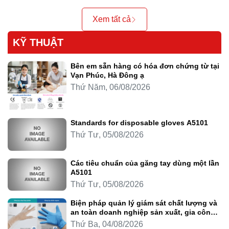
Xem tất cả
KỸ THUẬT
Bên em sẵn hàng có hóa đơn chứng từ tại
Vạn Phúc, Hà Đông ạ
Thứ Năm, 06/08/2026
Standards for disposable gloves A5101
Thứ Tư, 05/08/2026
Các tiêu chuẩn của găng tay dùng một lần
A5101
Thứ Tư, 05/08/2026
Biện pháp quản lý giám sát chất lượng và
an toàn doanh nghiệp sản xuất, gia công
thực phẩm
Thứ Ba, 04/08/2026