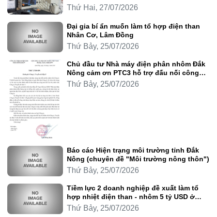
Thứ Hai, 27/07/2026
Đại gia bí ẩn muốn làm tổ hợp điện than
Nhân Cơ, Lâm Đồng
Thứ Bảy, 25/07/2026
Chủ đầu tư Nhà máy điện phân nhôm Đắk
Nông cảm ơn PTC3 hỗ trợ đấu nối công
trình
Thứ Bảy, 25/07/2026
Báo cáo Hiện trạng môi trường tỉnh Đắk
Nông (chuyên đề "Môi trường nông thôn")
Thứ Bảy, 25/07/2026
Tiềm lực 2 doanh nghiệp đề xuất làm tổ
hợp nhiệt điện than - nhôm 5 tỷ USD ở
Lâm Đồng
Thứ Bảy, 25/07/2026