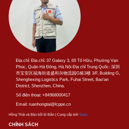
Địa chỉ:
Địa chỉ: 37 Galaxy 3, 69 Tố Hữu, Phường Vạn
Phúc, Quận Hà Đông, Hà Nội Địa chỉ Trung Quốc: 深圳
市宝安区福海街道盛和兴物流园G栋3楼 3/F, Building G,
Shenghexing Logistics Park, Fuhai Street, Bao'an
District, Shenzhen, China.
Số điện thoại:
+84968000417
Email:
ruanhongtai@lcppe.cn
Hồng Thái và Bảo bối tử thần | Cung cấp bởi
Sapo
CHÍNH SÁCH