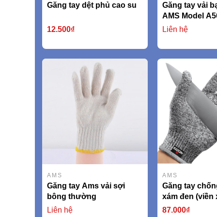
Găng tay dệt phủ cao su
Găng tay vải bạ
AMS Model A5
12.500₫
Liên hệ
AMS
AMS
Găng tay Ams vải sợi
Găng tay chốn
bông thường
xám đen (viền
AMSCR379 EN
Liên hệ
87.000₫