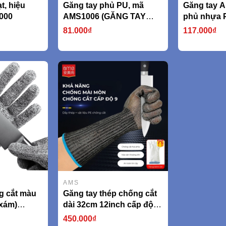
t, hiệu
Găng tay phủ PU, mã
Găng tay A
000
AMS1006 (GĂNG TAY
phủ nhựa 
CHỐNG CẮT CẤP ĐỘ 5
kiểu hạt A
81.000₫
117.000₫
tiêu chuẩn EN338 An toàn
750g/cặp)
khi làm việc, lao động,
thao tác chuẩn xác
AMS1006)
AMS
g cắt màu
Găng tay thép chống cắt
 xám)
dài 32cm 12inch cấp độ 5
 388
model AMS532F (AMS,
450.000₫