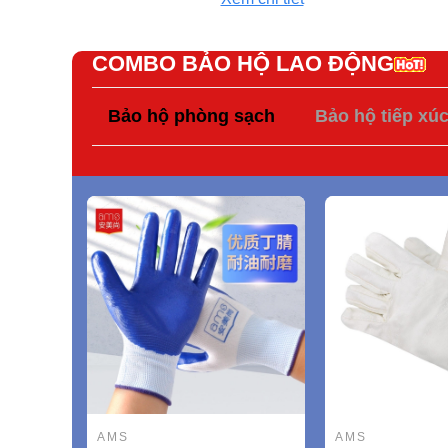
COMBO BẢO HỘ LAO ĐỘNG
Bảo hộ phòng sạch
Bảo hộ tiếp xú
AMS
AMS