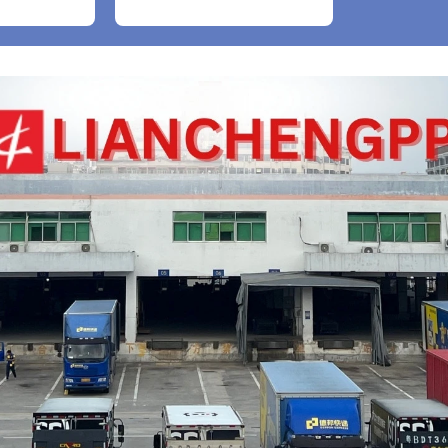
bao gồm cả găng tay
nylon trắng, 1 cái)