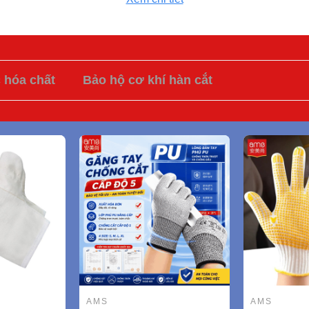
c hóa chất
Bảo hộ cơ khí hàn cắt
AMS
AMS