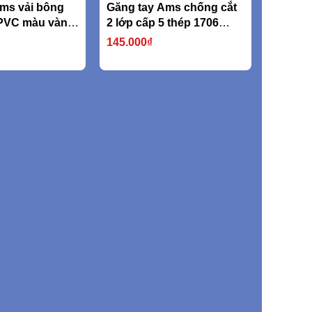
ms vải bông
Găng tay Ams chống cắt
PVC màu vàng
2 lớp cấp 5 thép 1706
750D (nặng
316L
145.000₫