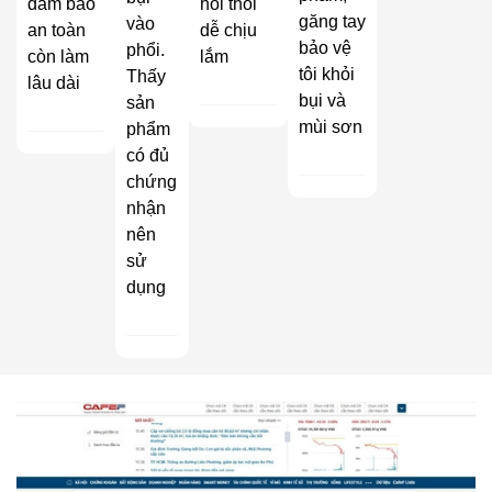
đảm bảo
hôi thối
găng tay
vào
an toàn
dễ chịu
bảo vệ
phổi.
còn làm
lắm
tôi khỏi
Thấy
lâu dài
bụi và
sản
mùi sơn
phẩm
có đủ
chứng
nhận
nên
sử
dụng