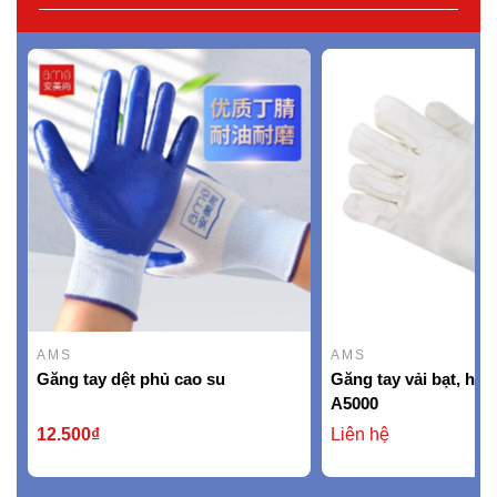
AMS
AMS
Găng tay dệt phủ cao su
Găng tay vải bạt, hi
A5000
12.500₫
Liên hệ