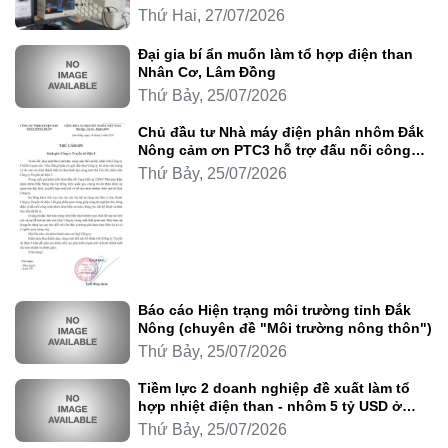
Thứ Hai, 27/07/2026
Đại gia bí ẩn muốn làm tổ hợp điện than
Nhân Cơ, Lâm Đồng
Thứ Bảy, 25/07/2026
Chủ đầu tư Nhà máy điện phân nhôm Đắk
Nông cảm ơn PTC3 hỗ trợ đấu nối công
trình
Thứ Bảy, 25/07/2026
Báo cáo Hiện trạng môi trường tỉnh Đắk
Nông (chuyên đề "Môi trường nông thôn")
Thứ Bảy, 25/07/2026
Tiềm lực 2 doanh nghiệp đề xuất làm tổ
hợp nhiệt điện than - nhôm 5 tỷ USD ở
Lâm Đồng
Thứ Bảy, 25/07/2026