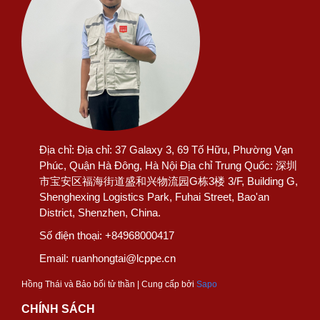
Địa chỉ:
Địa chỉ: 37 Galaxy 3, 69 Tố Hữu, Phường Vạn
Phúc, Quận Hà Đông, Hà Nội Địa chỉ Trung Quốc: 深圳
市宝安区福海街道盛和兴物流园G栋3楼 3/F, Building G,
Shenghexing Logistics Park, Fuhai Street, Bao'an
District, Shenzhen, China.
Số điện thoại:
+84968000417
Email:
ruanhongtai@lcppe.cn
Hồng Thái và Bảo bối tử thần | Cung cấp bởi
Sapo
CHÍNH SÁCH