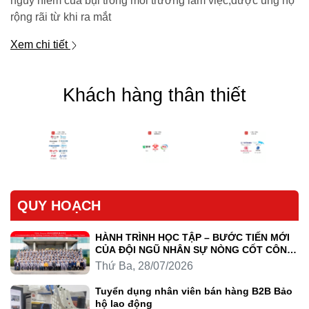
nguy hiểm của bụi trong môi trường làm việc,được ủng hộ
rộng rãi từ khi ra mắt
Xem chi tiết
Khách hàng thân thiết
QUY HOẠCH
HÀNH TRÌNH HỌC TẬP – BƯỚC TIẾN MỚI
CỦA ĐỘI NGŨ NHÂN SỰ NÒNG CỐT CÔNG
TY LUYỆN KIM TRẦN HỒNG QUÂN
Thứ Ba, 28/07/2026
Tuyển dụng nhân viên bán hàng B2B Bảo
hộ lao động