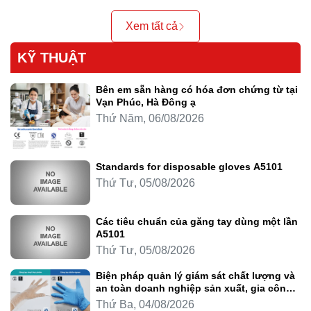
Xem tất cả
KỸ THUẬT
Bên em sẵn hàng có hóa đơn chứng từ tại
Vạn Phúc, Hà Đông ạ
Thứ Năm, 06/08/2026
Standards for disposable gloves A5101
Thứ Tư, 05/08/2026
Các tiêu chuẩn của găng tay dùng một lần
A5101
Thứ Tư, 05/08/2026
Biện pháp quản lý giám sát chất lượng và
an toàn doanh nghiệp sản xuất, gia công
thực phẩm
Thứ Ba, 04/08/2026