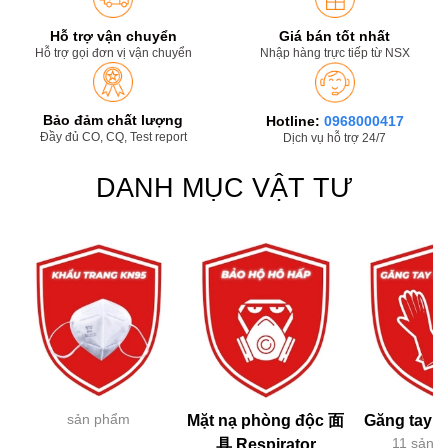
Hỗ trợ vận chuyển
Giá bán tốt nhất
Hỗ trợ gọi đơn vị vận chuyển
Nhập hàng trực tiếp từ NSX
Bảo đảm chất lượng
Hotline:
0968000417
Đầy đủ CO, CQ, Test report
Dịch vụ hỗ trợ 24/7
DANH MỤC VẬT TƯ
sản phẩm
Mặt nạ phòng độc 面
Găng tay h
11 sản 
具 Respirator