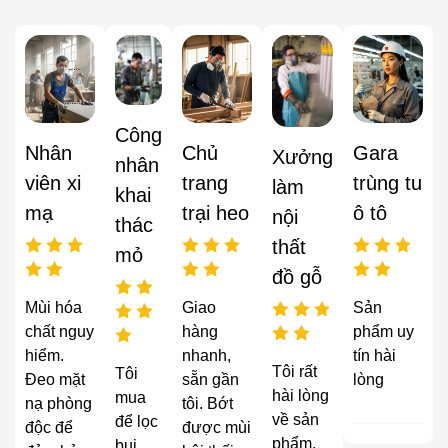
Công
Nhân
Chủ
Gara
Xưởng
nhân
viên xi
trang
trùng tu
làm
khai
mạ
trại heo
ô tô
nội
thác
thất
mỏ
đồ gỗ
Mùi hóa
Giao
Sản
chất nguy
hàng
phẩm uy
hiểm.
nhanh,
tín hài
Tôi rất
Tôi
Đeo mặt
sẵn gần
lòng
hài lòng
mua
nạ phòng
tôi. Bớt
về sản
để lọc
độc để
được mùi
phẩm,
bụi