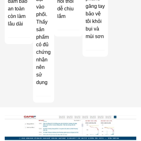
đảm bảo
hôi thối
găng tay
vào
an toàn
dễ chịu
bảo vệ
phổi.
còn làm
lắm
tôi khỏi
Thấy
lâu dài
bụi và
sản
mùi sơn
phẩm
có đủ
chứng
nhận
nên
sử
dụng