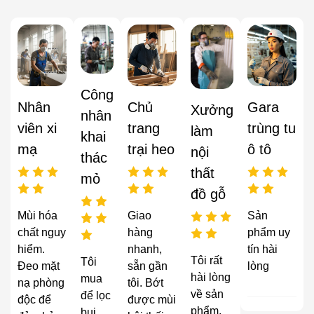
Công
Nhân
Chủ
Gara
Xưởng
nhân
viên xi
trang
trùng tu
làm
khai
mạ
trại heo
ô tô
nội
thác
thất
mỏ
đồ gỗ
Mùi hóa
Giao
Sản
chất nguy
hàng
phẩm uy
hiểm.
nhanh,
tín hài
Tôi rất
Tôi
Đeo mặt
sẵn gần
lòng
hài lòng
mua
nạ phòng
tôi. Bớt
về sản
để lọc
độc để
được mùi
phẩm,
bụi