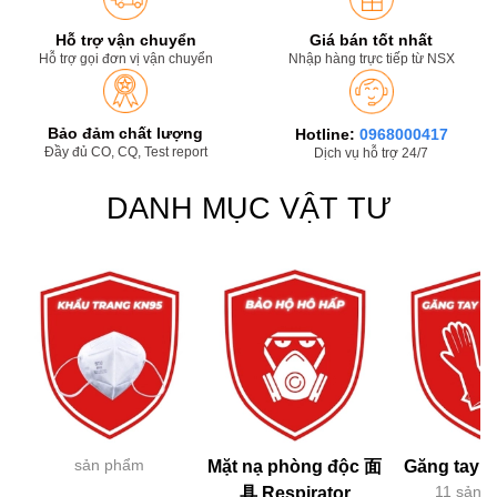
Hỗ trợ vận chuyển
Giá bán tốt nhất
Hỗ trợ gọi đơn vị vận chuyển
Nhập hàng trực tiếp từ NSX
Bảo đảm chất lượng
Hotline:
0968000417
Đầy đủ CO, CQ, Test report
Dịch vụ hỗ trợ 24/7
DANH MỤC VẬT TƯ
sản phẩm
Mặt nạ phòng độc 面
Găng tay h
11 sản 
具 Respirator