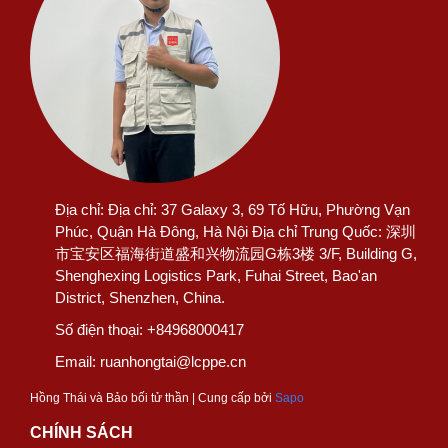
Địa chỉ:
Địa chỉ: 37 Galaxy 3, 69 Tố Hữu, Phường Vạn
Phúc, Quận Hà Đông, Hà Nội Địa chỉ Trung Quốc: 深圳
市宝安区福海街道盛和兴物流园G栋3楼 3/F, Building G,
Shenghexing Logistics Park, Fuhai Street, Bao'an
District, Shenzhen, China.
Số điện thoại:
+84968000417
Email:
ruanhongtai@lcppe.cn
Hồng Thái và Bảo bối tử thần | Cung cấp bởi
Sapo
CHÍNH SÁCH