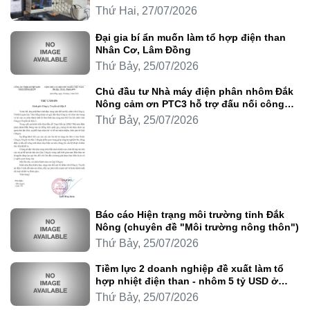
Thứ Hai, 27/07/2026
Đại gia bí ẩn muốn làm tổ hợp điện than
Nhân Cơ, Lâm Đồng
Thứ Bảy, 25/07/2026
Chủ đầu tư Nhà máy điện phân nhôm Đắk
Nông cảm ơn PTC3 hỗ trợ đấu nối công
trình
Thứ Bảy, 25/07/2026
Báo cáo Hiện trạng môi trường tỉnh Đắk
Nông (chuyên đề "Môi trường nông thôn")
Thứ Bảy, 25/07/2026
Tiềm lực 2 doanh nghiệp đề xuất làm tổ
hợp nhiệt điện than - nhôm 5 tỷ USD ở
Lâm Đồng
Thứ Bảy, 25/07/2026