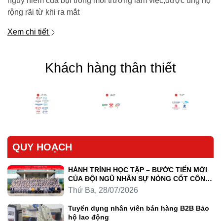
nguy hiểm của bụi trong môi trường làm việc,được ủng hộ
rộng rãi từ khi ra mắt
Xem chi tiết
Khách hàng thân thiết
QUY HOẠCH
HÀNH TRÌNH HỌC TẬP – BƯỚC TIẾN MỚI
CỦA ĐỘI NGŨ NHÂN SỰ NÒNG CỐT CÔNG
TY LUYỆN KIM TRẦN HỒNG QUÂN
Thứ Ba, 28/07/2026
Tuyển dụng nhân viên bán hàng B2B Bảo
hộ lao động