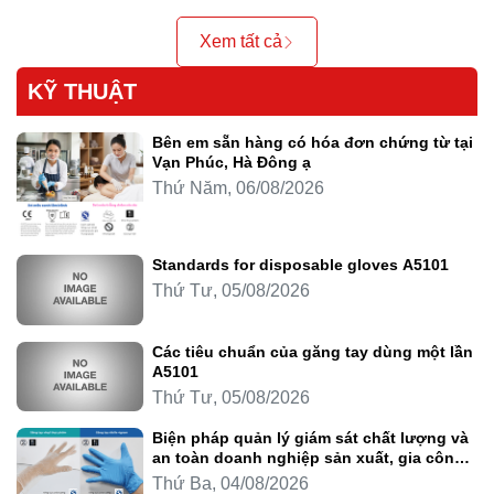
Xem tất cả
KỸ THUẬT
Bên em sẵn hàng có hóa đơn chứng từ tại
Vạn Phúc, Hà Đông ạ
Thứ Năm, 06/08/2026
Standards for disposable gloves A5101
Thứ Tư, 05/08/2026
Các tiêu chuẩn của găng tay dùng một lần
A5101
Thứ Tư, 05/08/2026
Biện pháp quản lý giám sát chất lượng và
an toàn doanh nghiệp sản xuất, gia công
thực phẩm
Thứ Ba, 04/08/2026