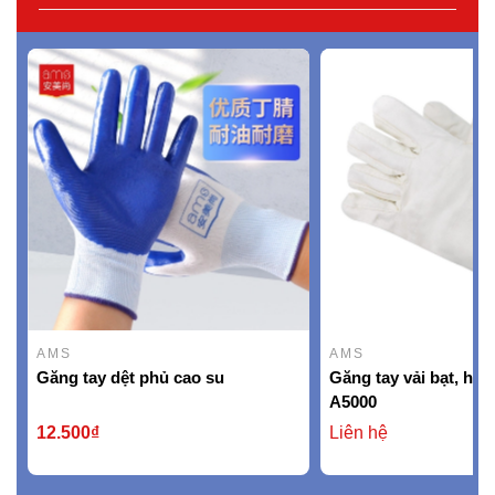
AMS
AMS
Găng tay dệt phủ cao su
Găng tay vải bạt, hi
A5000
12.500₫
Liên hệ